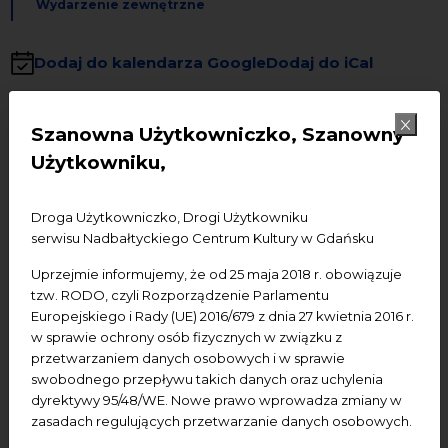
Wydarzenie zewnętrzne
Dodaj do kalendarza Google
Dodaj do iCal
Wydarzenie zewnętrzne:
ORGANIZATOR –
Szanowna Użytkowniczko, Szanowny
Fundacja a415. Nie odpowiadamy za program
Użytkowniku,
wydarzenia i nie udzielamy szczegółowych informacji
na jego temat.
Droga Użytkowniczko, Drogi Użytkowniku
serwisu Nadbałtyckiego Centrum Kultury w Gdańsku
Termin wydarzenia:
3.04.2026, godz. 17.30
Uprzejmie informujemy, że od 25 maja 2018 r. obowiązuje
Miejsce wydarzenia:
NCK - Ratusz Staromiejski
tzw. RODO, czyli Rozporządzenie Parlamentu
Europejskiego i Rady (UE) 2016/679 z dnia 27 kwietnia 2016 r.
Wstęp:
bilety online
w sprawie ochrony osób fizycznych w związku z
przetwarzaniem danych osobowych i w sprawie
swobodnego przepływu takich danych oraz uchylenia
Jean-Baptiste Lully
dyrektywy 95/48/WE. Nowe prawo wprowadza zmiany w
zasadach regulujących przetwarzanie danych osobowych.
Marche pour la cérémonie des Turcs (Le Bourgeois
gentilhomme LWV 43)