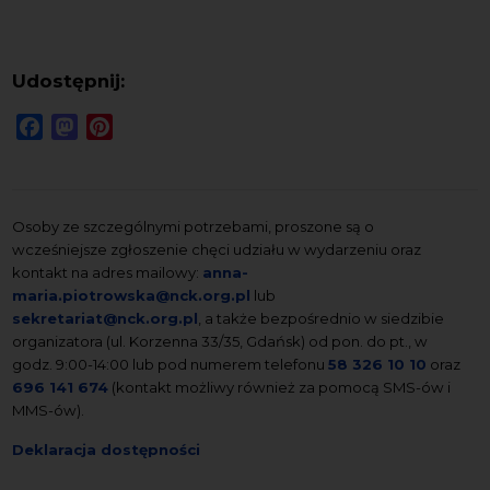
Udostępnij:
Facebook
Mastodon
Pinterest
Osoby ze szczególnymi potrzebami, proszone są o
wcześniejsze zgłoszenie chęci udziału w wydarzeniu oraz
kontakt na adres mailowy:
anna-
maria.piotrowska@nck.org.pl
lub
sekretariat@nck.org.pl
, a także bezpośrednio w siedzibie
organizatora (ul. Korzenna 33/35, Gdańsk) od pon. do pt., w
godz. 9:00-14:00 lub pod numerem telefonu
58 326 10 10
oraz
696 141 674
(kontakt możliwy również za pomocą SMS-ów i
MMS-ów).
Deklaracja dostępności