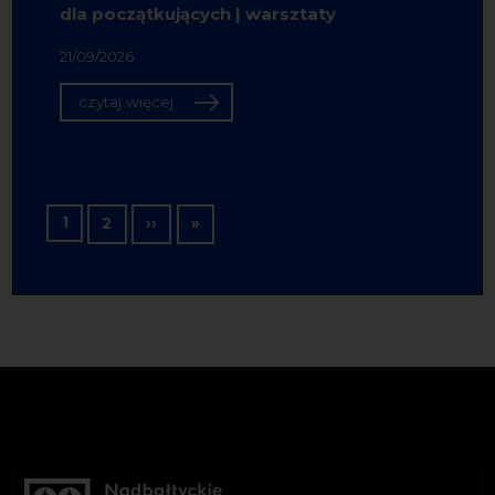
dla początkujących | warsztaty
21/09/2026
czytaj więcej
Stronicowanie
1
Następna strona
Ostatnia strona
2
››
»