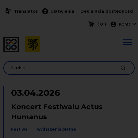
Przejdź do treści
Translator
Ułatwienia
Deklaracja dostępności
Menu k
( 0 )
Konto
Szukaj
03.04.2026
Koncert Festiwalu Actus
Humanus
Festiwal
wydarzenia płatne