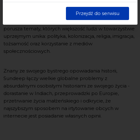
Stand-up - NA ŻYWO i bez cenzury
Kultury w Gdańsku. Jednocześnie informujemy, że Państwa
dane są przetwarzane w sposób bezpieczny, z należytą
Przejdź do serwisu
starannością i zgodnie z obowiązującymi przepisami.
Podczas "Porozmawiajmy o tym" Sundeep Bhardwaj
porusza tematy, których większość ludzi w towarzystwie
uprzejmym unika: polityka, kolonizacja, religia, imigracja,
tożsamość oraz korzystanie z mediów
społecznościowych.
Znany ze swojego bystrego opowiadania historii,
Sundeep łączy wielkie globalne problemy z
absurdalnymi osobistymi historiami ze swojego życia -
dorastanie w Indiach, przeprowadzki po Europie,
przetrwanie życia małżeńskiego i odkrycie, że
najszybszym sposobem na irtytowanie obcych w
internecie jest posiadanie własnych opinii.