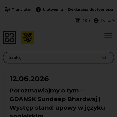
Przejdź do treści
Translator
Ułatwienia
Deklaracja dostępności
Menu k
( 0 )
Konto
Szukaj
12.06.2026
Porozmawiajmy o tym –
GDANSK Sundeep Bhardwaj |
Występ stand-upowy w języku
angielskim