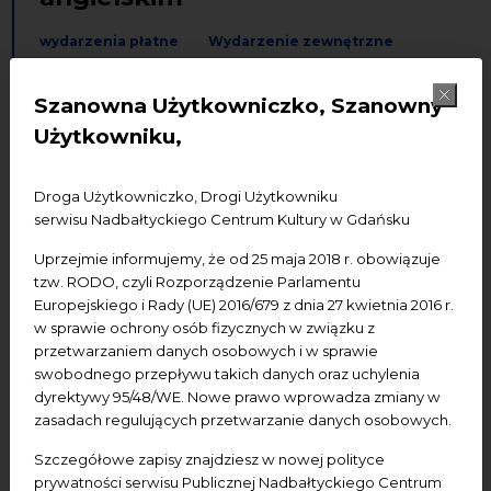
wydarzenia płatne
Wydarzenie zewnętrzne
Szanowna Użytkowniczko, Szanowny
Dodaj do kalendarza Google
Dodaj do iCal
Użytkowniku,
Wydarzenie zewnętrzne:
ORGANIZATOR – Blue
Droga Użytkowniczko, Drogi Użytkowniku
Skies Entertainment. Nie odpowiadamy za program
serwisu Nadbałtyckiego Centrum Kultury w Gdańsku
wydarzenia i nie udzielamy szczegółowych informacji
na jego temat.
Uprzejmie informujemy, że od 25 maja 2018 r. obowiązuje
tzw. RODO, czyli Rozporządzenie Parlamentu
Termin wydarzenia:
20.06.2026, godz. 20.00-22.00
Europejskiego i Rady (UE) 2016/679 z dnia 27 kwietnia 2016 r.
w sprawie ochrony osób fizycznych w związku z
Miejsce wydarzenia:
NCK - Ratusz Staromiejski, ul.
przetwarzaniem danych osobowych i w sprawie
Korzenna 33/35
swobodnego przepływu takich danych oraz uchylenia
dyrektywy 95/48/WE. Nowe prawo wprowadza zmiany w
Wstęp:
bilety od 16,92 Euro do nabycia
online
zasadach regulujących przetwarzanie danych osobowych.
Szczegółowe zapisy znajdziesz w nowej polityce
prywatności serwisu Publicznej Nadbałtyckiego Centrum