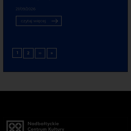
21/09/2026
czytaj więcej
Stronicowanie
1
Następna strona
Ostatnia strona
2
››
»