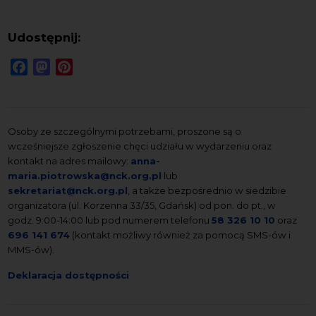
Udostępnij:
Facebook
Mastodon
Pinterest
Osoby ze szczególnymi potrzebami, proszone są o
wcześniejsze zgłoszenie chęci udziału w wydarzeniu oraz
kontakt na adres mailowy:
anna-
maria.piotrowska@nck.org.pl
lub
sekretariat@nck.org.pl
, a także bezpośrednio w siedzibie
organizatora (ul. Korzenna 33/35, Gdańsk) od pon. do pt., w
godz. 9:00-14:00 lub pod numerem telefonu
58 326 10 10
oraz
696 141 674
(kontakt możliwy również za pomocą SMS-ów i
MMS-ów).
Deklaracja dostępności