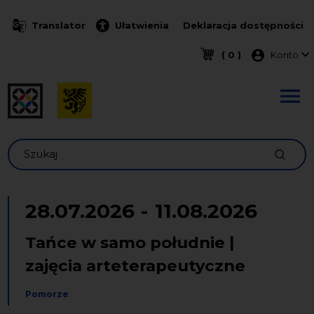
Przejdź do treści
Translator
Ułatwienia
Deklaracja dostępności
Menu k
( 0 )
Konto
Szukaj
28.07.2026
-
11.08.2026
Tańce w samo południe |
zajęcia arteterapeutyczne
Pomorze