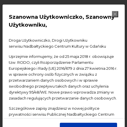
Dodaj do kalendarza Google
Dodaj do iCal
Szanowna Użytkowniczko, Szanowny
Użytkowniku,
ℹ️ UWAGA! WAŻNA INFORMACJA
Niestety z przyczyn od nas niezależnych 
Droga Użytkowniczko, Drogi Użytkowniku
serwisu Nadbałtyckiego Centrum Kultury w Gdańsku
sierpniowe spotkania z cyklu "Tańce w samo 
południe" zostały odwołane i w związku z tym 
Uprzejmie informujemy, że od 25 maja 2018 r. obowiązuje
zajęcia 4 i 11 sierpnia nie odbędą się.
tzw. RODO, czyli Rozporządzenie Parlamentu
Europejskiego i Rady (UE) 2016/679 z dnia 27 kwietnia 2016 r.
w sprawie ochrony osób fizycznych w związku z
Przepraszamy za tę zmianę.
przetwarzaniem danych osobowych i w sprawie
swobodnego przepływu takich danych oraz uchylenia
Zapraszamy na inne wydarzenia, które 
dyrektywy 95/48/WE. Nowe prawo wprowadza zmiany w
znajdziecie na naszej stronie internetowej w 
zasadach regulujących przetwarzanie danych osobowych.
kalendarzu.
Szczegółowe zapisy znajdziesz w nowej polityce
prywatności serwisu Publicznej Nadbałtyckiego Centrum
Kultury w Gdańsku. Jednocześnie informujemy, że Państwa
dane są przetwarzane w sposób bezpieczny, z należytą