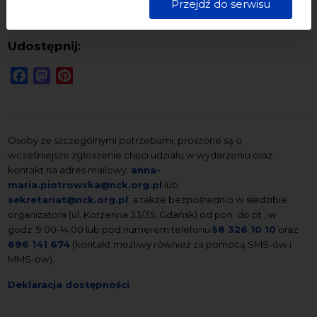
Przejdź do serwisu
starannością i zgodnie z obowiązującymi przepisami.
Udostępnij:
Facebook
Mastodon
Pinterest
Osoby ze szczególnymi potrzebami, proszone są o
wcześniejsze zgłoszenie chęci udziału w wydarzeniu oraz
kontakt na adres mailowy:
anna-
maria.piotrowska@nck.org.pl
lub
sekretariat@nck.org.pl
, a także bezpośrednio w siedzibie
organizatora (ul. Korzenna 33/35, Gdańsk) od pon. do pt., w
godz. 9:00-14:00 lub pod numerem telefonu
58 326 10 10
oraz
696 141 674
(kontakt możliwy również za pomocą SMS-ów i
MMS-ów).
Deklaracja dostępności