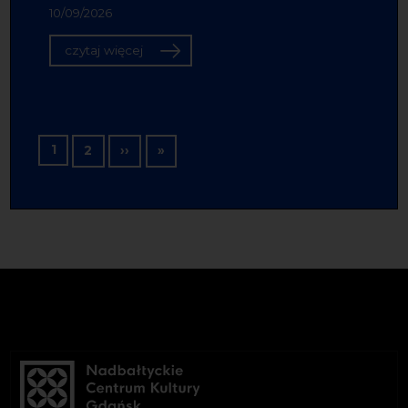
10/09/2026
czytaj więcej
Stronicowanie
1
Następna strona
Ostatnia strona
2
››
»