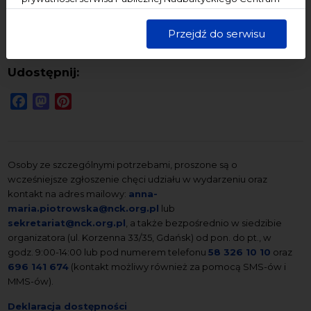
Kultury w Gdańsku. Jednocześnie informujemy, że Państwa
dane są przetwarzane w sposób bezpieczny, z należytą
Przejdź do serwisu
starannością i zgodnie z obowiązującymi przepisami.
Udostępnij:
Facebook
Mastodon
Pinterest
Osoby ze szczególnymi potrzebami, proszone są o
wcześniejsze zgłoszenie chęci udziału w wydarzeniu oraz
kontakt na adres mailowy:
anna-
maria.piotrowska@nck.org.pl
lub
sekretariat@nck.org.pl
, a także bezpośrednio w siedzibie
organizatora (ul. Korzenna 33/35, Gdańsk) od pon. do pt., w
godz. 9:00-14:00 lub pod numerem telefonu
58 326 10 10
oraz
696 141 674
(kontakt możliwy również za pomocą SMS-ów i
MMS-ów).
Deklaracja dostępności