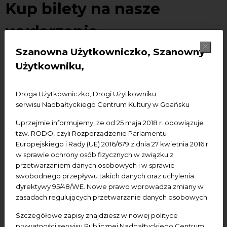
Kup bilety na nasze
wydarzenia
Szanowna Użytkowniczko, Szanowny
Użytkowniku,
Planujesz uczestnictwo w naszych wydarzeniach?
Kup
bilety ONLINE już dziś i nie przegap okazji.
Droga Użytkowniczko, Drogi Użytkowniku
Wystarczy kilka kliknięć, by mieć gwarancję miejsca. ⬇️⬇️⬇️
serwisu Nadbałtyckiego Centrum Kultury w Gdańsku
Uprzejmie informujemy, że od 25 maja 2018 r. obowiązuje
tzw. RODO, czyli Rozporządzenie Parlamentu
Europejskiego i Rady (UE) 2016/679 z dnia 27 kwietnia 2016 r.
w sprawie ochrony osób fizycznych w związku z
przetwarzaniem danych osobowych i w sprawie
swobodnego przepływu takich danych oraz uchylenia
dyrektywy 95/48/WE. Nowe prawo wprowadza zmiany w
zasadach regulujących przetwarzanie danych osobowych.
Szczegółowe zapisy znajdziesz w nowej polityce
prywatności serwisu Publicznej Nadbałtyckiego Centrum