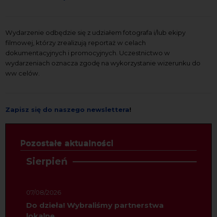
Wydarzenie odbędzie się z udziałem fotografa i/lub ekipy
filmowej, którzy zrealizują reportaż w celach
dokumentacyjnych i promocyjnych. Uczestnictwo w
wydarzeniach oznacza zgodę na wykorzystanie wizerunku do
ww celów.
Zapisz się do naszego newslettera
!
Pozostałe aktualności
Sierpień
07/08/2026
Do dzieła! Wybraliśmy partnerstwa
lokalne