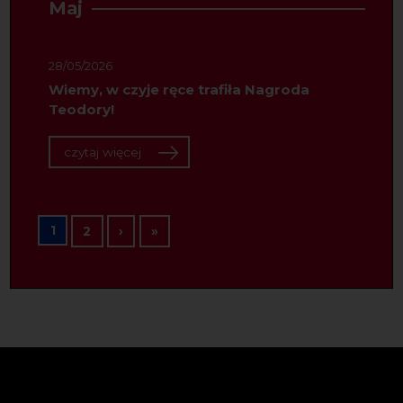
Maj
28/05/2026
Wiemy, w czyje ręce trafiła Nagroda
Teodory!
czytaj więcej
Stronicowanie
1
Następna strona
Ostatnia strona
2
›
»