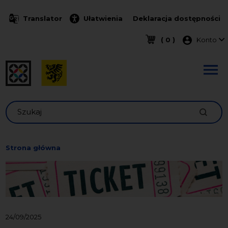
Przejdź do treści
Translator
Ułatwienia
Deklaracja dostępności
Menu k
( 0 )
Konto
Szukaj
Strona główna
24/09/2025