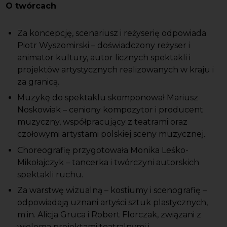
O twórcach
Za koncepcję, scenariusz i reżyserię odpowiada
Piotr Wyszomirski – doświadczony reżyser i
animator kultury, autor licznych spektakli i
projektów artystycznych realizowanych w kraju i
za granicą.
Muzykę do spektaklu skomponował Mariusz
Noskowiak – ceniony kompozytor i producent
muzyczny, współpracujący z teatrami oraz
czołowymi artystami polskiej sceny muzycznej.
Choreografię przygotowała Monika Leśko-
Mikołajczyk – tancerka i twórczyni autorskich
spektakli ruchu.
Za warstwę wizualną – kostiumy i scenografię –
odpowiadają uznani artyści sztuk plastycznych,
m.in. Alicja Gruca i Robert Florczak, związani z
wieloma projektami teatralnymi i