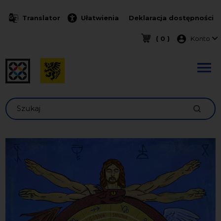
Przejdź do treści
Translator
Ułatwienia
Deklaracja dostępności
Menu k
( 0 )
Konto
Szukaj