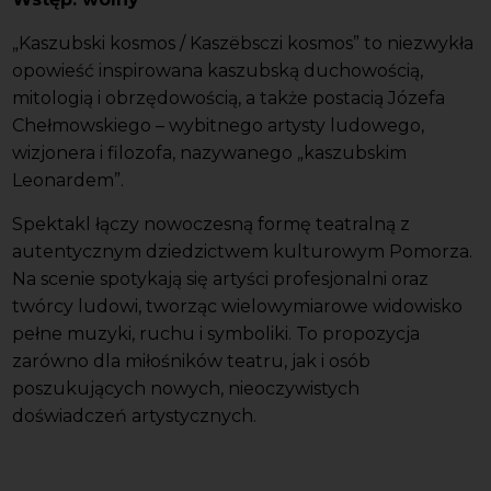
„Kaszubski kosmos / Kaszëbsczi kosmos” to niezwykła
opowieść inspirowana kaszubską duchowością,
mitologią i obrzędowością, a także postacią Józefa
Chełmowskiego – wybitnego artysty ludowego,
wizjonera i filozofa, nazywanego „kaszubskim
Leonardem”.
Spektakl łączy nowoczesną formę teatralną z
autentycznym dziedzictwem kulturowym Pomorza.
Na scenie spotykają się artyści profesjonalni oraz
twórcy ludowi, tworząc wielowymiarowe widowisko
pełne muzyki, ruchu i symboliki. To propozycja
zarówno dla miłośników teatru, jak i osób
poszukujących nowych, nieoczywistych
doświadczeń artystycznych.