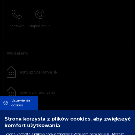
Zadzwoń
Napisz maila
Wynajem:
Ratusz Staromiejski
Centrum Św. Jana
Ustawienia
cookies
Strona korzysta z plików cookies, aby zwiększyć
komfort użytkowania
Strona korzysta z plików cookie zgodnie z Regulaminem serwisu. Możesz