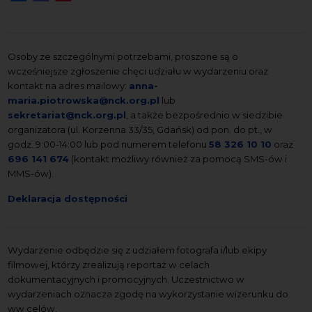
Osoby ze szczególnymi potrzebami, proszone są o
wcześniejsze zgłoszenie chęci udziału w wydarzeniu oraz
kontakt na adres mailowy:
anna-
maria.piotrowska@nck.org.pl
lub
sekretariat@nck.org.pl
, a także bezpośrednio w siedzibie
organizatora (ul. Korzenna 33/35, Gdańsk) od pon. do pt., w
godz. 9:00-14:00 lub pod numerem telefonu
58 326 10 10
oraz
696 141 674
(kontakt możliwy również za pomocą SMS-ów i
MMS-ów).
Deklaracja dostępności
Wydarzenie odbędzie się z udziałem fotografa i/lub ekipy
filmowej, którzy zrealizują reportaż w celach
dokumentacyjnych i promocyjnych. Uczestnictwo w
wydarzeniach oznacza zgodę na wykorzystanie wizerunku do
ww celów.