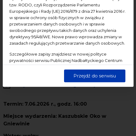
tzw. RODO, czyli Rozporządzenie Parlamentu
07.06.2026
Europejskiego i Rady (UE) 2016/679 z dnia 27 kwietnia 2016 r.
w sprawie ochrony osób fizycznych w związku z
„Kaszubski kosmos /
przetwarzaniem danych osobowych i w sprawie
swobodnego przepływu takich danych oraz uchylenia
Kaszëbsczi kosmos” | spektakl
dyrektywy 95/48/WE. Nowe prawo wprowadza zmiany w
plenerowy
zasadach regulujących przetwarzanie danych osobowych.
Szczegółowe zapisy znajdziesz w nowej polityce
Cultural heritage
Dziedzictwo kulturowe
prywatności serwisu Publicznej Nadbałtyckiego Centrum
Kultury w Gdańsku. Jednocześnie informujemy, że Państwa
Pomorze
wydarzenia bezpłatne
dane są przetwarzane w sposób bezpieczny, z należytą
Przejdź do serwisu
starannością i zgodnie z obowiązującymi przepisami.
Dodaj do kalendarza Google
Dodaj do iCal
Termin:
7.06
.2026 r., godz. 16:00
Miejsce wydarzenia: Kaszubskie Oko w
Gniewinie
Wstęp: wolny