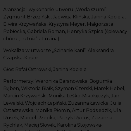
Aranżacja i wykonanie utworu „Woda szumi”:
Zygmunt Brzeziński, Jadwiga Klińska, Janina Kobiela,
Elwira Krzywańska, Krystyna Meyer, Małgorzata
Pobłocka, Gabriela Roman, Henryka Szpica (śpiewacy
chóru „Lutnia” z Luzina)
Wokaliza w utworze „Ścinanie kani”: Aleksandra
Czapska-Kosior
Głos: Rafał Ostrowski, Janina Kobiela
Performerzy: Weronika Baranowska, Bogumiła
Bęben, Wiktoria Białk, Szymon Czerski, Marek Hebel,
Marcin Krzywański, Monika Leśko-Mikołajczyk, Jan
Lewalski, Wojciech Łapiński, Zuzanna Ławicka, Julia
Ostaszewska, Monika Płomin, Artur Podsiedzik, Ula
Rusek, Marcel Rzepka, Patryk Rybus, Zuzanna
Rychlak, Maciej Słowik, Karolina Stojowska-