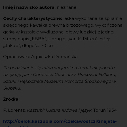
Imię i nazwisko autora:
nieznane
Cechy charakterystyczne:
laska wykonana ze spiralnie
skręconego kawałka drewna brzozowego, wykończona
gałką w kształcie wydłużonej głowy ludzkiej; z jednej
strony napis „EBBA”, z drugiej „van K. Ritten”, niżej:
„Jakob”; długość: 70 cm
Opracowała: Agnieszka Domańska
Za podzielenie się informacjami na temat eksponatu
dziękuję pani Dominice Gonciarz z Pracowni Folkloru,
Sztuki i Rękodzieła Muzeum Pomorza Środkowego w
Słupsku.
Źródła:
F. Lorentz,
Kaszubi: kultura ludowa i język
, Toruń 1934.
http://belok.kaszubia.com/czekawostczi/znajeta-