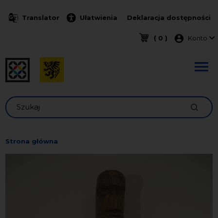
Przejdź do treści
Translator
Ułatwienia
Deklaracja dostępności
Menu k
( 0 )
Konto
Szukaj
Strona główna