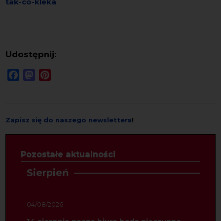
tak-co-kleka
Udostępnij:
Facebook
Mastodon
Pinterest
Zapisz się do naszego newslettera
!
Pozostałe aktualności
Sierpień
04/08/2026