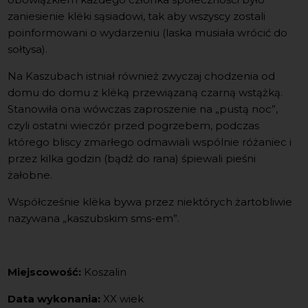
zaniesienie klëki sąsiadowi, tak aby wszyscy zostali
poinformowani o wydarzeniu (laska musiała wrócić do
sołtysa).
Na Kaszubach istniał również zwyczaj chodzenia od
domu do domu z klëką przewiązaną czarną wstążką.
Stanowiła ona wówczas zaproszenie na „pustą noc”,
czyli ostatni wieczór przed pogrzebem, podczas
którego bliscy zmarłego odmawiali wspólnie różaniec i
przez kilka godzin (bądź do rana) śpiewali pieśni
żałobne.
Współcześnie klëka bywa przez niektórych żartobliwie
nazywana „kaszubskim sms-em”.
Miejscowość:
Koszalin
Data wykonania:
XX wiek