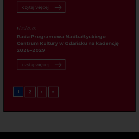
czytaj więcej
11/05/2026
Rada Programowa Nadbałtyckiego
Centrum Kultury w Gdańsku na kadencję
2026–2029
czytaj więcej
Stronicowanie
1
Następna strona
Ostatnia strona
2
›
»