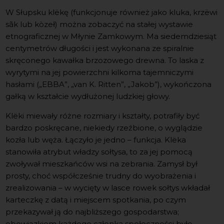
W Słupsku klëkę (funkcjonuje również jako kluka, krzëwi
sãk lub kòzeł) można zobaczyć na stałej wystawie
etnograficznej w Młynie Zamkowym. Ma siedemdziesiąt
centymetrów długości i jest wykonana ze spiralnie
skręconego kawałka brzozowego drewna. To laska z
wyrytymi na jej powierzchni kilkoma tajemniczymi
hasłami („EBBA”, „van K. Ritten”, „Jakob”), wykończona
gałką w kształcie wydłużonej ludzkiej głowy.
Klëki miewały różne rozmiary i kształty, potrafiły być
bardzo poskręcane, niekiedy rzeźbione, o wyglądzie
kozła lub węża. Łączyło je jedno – funkcja. Klëka
stanowiła atrybut władzy sołtysa, to za jej pomocą
zwoływał mieszkańców wsi na zebrania. Zamysł był
prosty, choć współcześnie trudny do wyobrażenia i
zrealizowania – w wycięty w lasce rowek sołtys wkładał
karteczkę z datą i miejscem spotkania, po czym
przekazywał ją do najbliższego gospodarstwa;
obowiązkiem każdego członka społeczności było