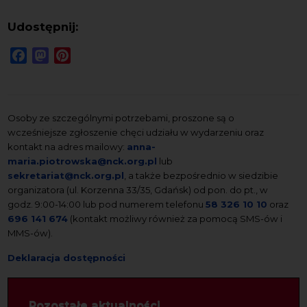
Udostępnij:
Facebook
Mastodon
Pinterest
Osoby ze szczególnymi potrzebami, proszone są o
wcześniejsze zgłoszenie chęci udziału w wydarzeniu oraz
kontakt na adres mailowy:
anna-
maria.piotrowska@nck.org.pl
lub
sekretariat@nck.org.pl
, a także bezpośrednio w siedzibie
organizatora (ul. Korzenna 33/35, Gdańsk) od pon. do pt., w
godz. 9:00-14:00 lub pod numerem telefonu
58 326 10 10
oraz
696 141 674
(kontakt możliwy również za pomocą SMS-ów i
MMS-ów).
Deklaracja dostępności
Pozostałe aktualności