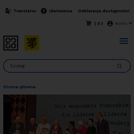
Przejdź do treści
Translator
Ułatwienia
Deklaracja dostępności
Menu k
( 0 )
Konto
Szukaj
Strona główna