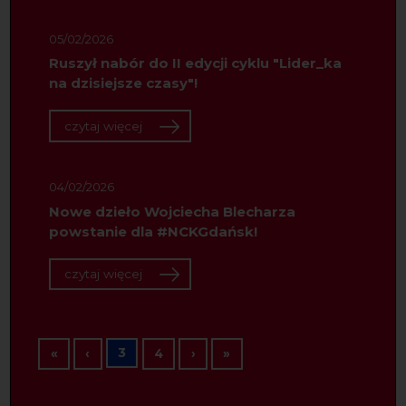
05/02/2026
Ruszył nabór do II edycji cyklu "Lider_ka
na dzisiejsze czasy"!
czytaj więcej
04/02/2026
Nowe dzieło Wojciecha Blecharza
powstanie dla #NCKGdańsk!
czytaj więcej
Stronicowanie
Pierwsza strona
Poprzednia strona
3
Następna strona
Ostatnia strona
«
‹
4
›
»