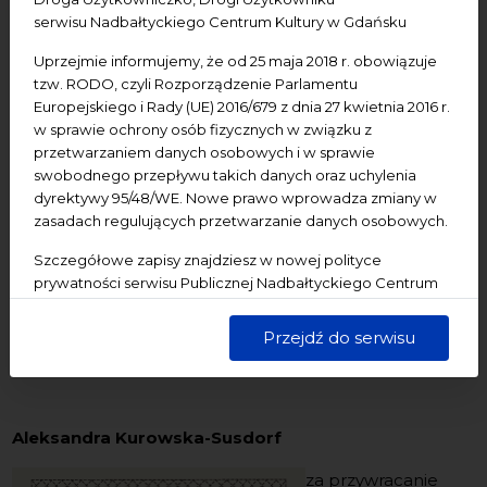
serwisu Nadbałtyckiego Centrum Kultury w Gdańsku
Liderów Kultury – Nagrody Teodory
jest Samorząd
Województwa Pomorskiego, a jej
Uprzejmie informujemy, że od 25 maja 2018 r. obowiązuje
organizatorem
Nadbałtyckie Centrum Kultury w
tzw. RODO, czyli Rozporządzenie Parlamentu
Gdańsku
. Celem tego wyróżnienia jest uhonorowanie
Europejskiego i Rady (UE) 2016/679 z dnia 27 kwietnia 2016 r.
osób, które poprzez działania kulturalne budują
w sprawie ochrony osób fizycznych w związku z
przetwarzaniem danych osobowych i w sprawie
pozytywną zmianę w swoich lokalnych społecznościach.
swobodnego przepływu takich danych oraz uchylenia
Nagroda podkreśla rolę liderów i liderek, którzy
dyrektywy 95/48/WE. Nowe prawo wprowadza zmiany w
inspirują, integrują społeczności i tworzą nowe
zasadach regulujących przetwarzanie danych osobowych.
przestrzenie dla kultury.
Szczegółowe zapisy znajdziesz w nowej polityce
Z rąk Pana Marszałka oraz przewodniczącej Jury –
prywatności serwisu Publicznej Nadbałtyckiego Centrum
dyrektorki Muzeum – Kaszubskiego Parku
Kultury w Gdańsku. Jednocześnie informujemy, że Państwa
Etnograficznego im. Teodory i Izydora Gulgowskich we
dane są przetwarzane w sposób bezpieczny, z należytą
Przejdź do serwisu
starannością i zgodnie z obowiązującymi przepisami.
Wdzydzach, nagrodę za 2025 rok otrzymali:
Aleksandra Kurowska-Susdorf
za przywracanie