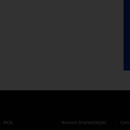
NCK
Ratusz Staromiejski
Cent