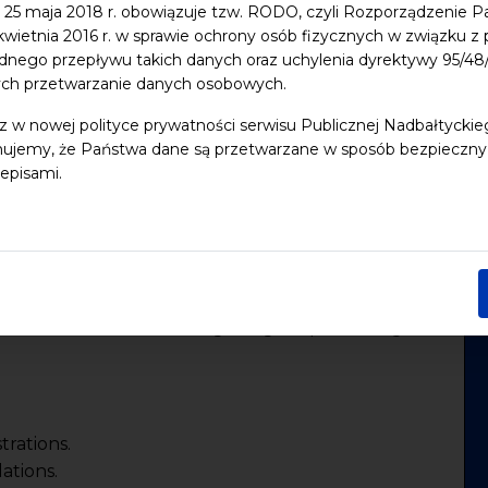
 25 maja 2018 r. obowiązuje tzw. RODO, czyli Rozporządzenie P
 kwietnia 2016 r. w sprawie ochrony osób fizycznych w związku 
do iCal
dnego przepływu takich danych oraz uchylenia dyrektywy 95/
ych przetwarzanie danych osobowych.
z w nowej polityce prywatności serwisu Publicznej Nadbałtycki
Rodzina Publishing are inviting you to the
ujemy, że Państwa dane są przetwarzane w sposób bezpieczny, z
da for fairy tale
“Secrets of life. Hindu tales"
.
episami.
ations for Hindu tales painted on aquarelle papers.
lowing, tenth position from popular series “
Tales of
 is a collection of stories about rajahs and brahmins,
ed into animals FOR CHILDREN AND ADULTS. It is
demons and also about the good gods protecting
trations.
ations.