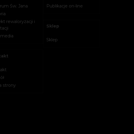
rum Św. Jana
Publikacje on-line
ria
kt rewaloryzacji i
Sklep
acji
imedia
Sklep
takt
akt
ół
 strony