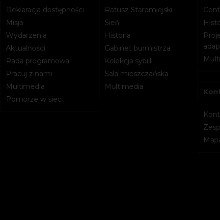
Deklaracja dostępności
Ratusz Staromiejski
Cent
Misja
Sień
Histo
Wydarzenia
Historia
Proje
adapt
Aktualności
Gabinet burmistrza
Mult
Rada programowa
Kolekcja sybilli
Pracuj z nami
Sala mieszczańska
Multimedia
Multimedia
Kon
Pomorze w sieci
Kont
Zesp
Mapa