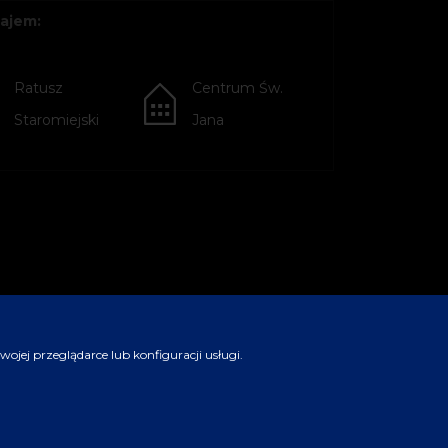
ajem:
Ratusz
Centrum Św.
Staromiejski
Jana
jej przeglądarce lub konfiguracji usługi.