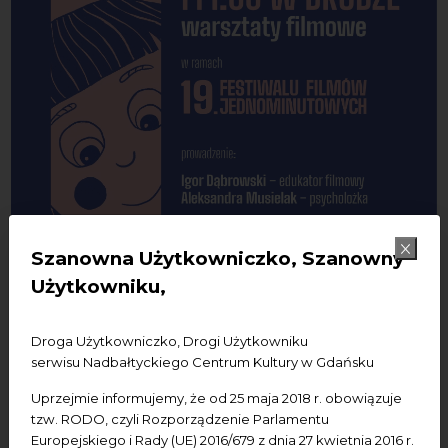
Szanowna Użytkowniczko, Szanowny
Użytkowniku,
Droga Użytkowniczko, Drogi Użytkowniku
serwisu Nadbałtyckiego Centrum Kultury w Gdańsku
Uprzejmie informujemy, że od 25 maja 2018 r. obowiązuje
tzw. RODO, czyli Rozporządzenie Parlamentu
Europejskiego i Rady (UE) 2016/679 z dnia 27 kwietnia 2016 r.