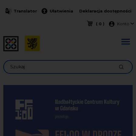
Przejdź do treści
Translator
Ułatwienia
Deklaracja dostępności
Menu k
( 0 )
Konto
Szukaj