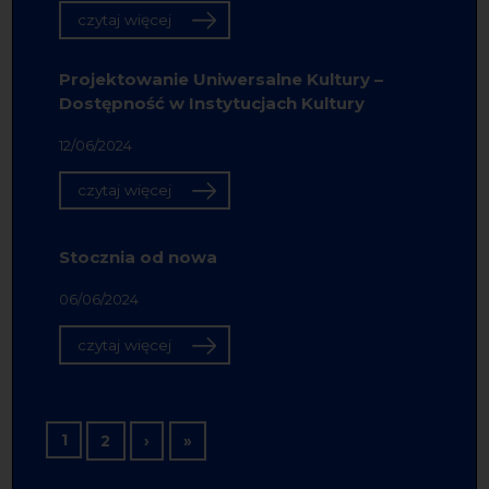
czytaj więcej
Projektowanie Uniwersalne Kultury –
Dostępność w Instytucjach Kultury
12/06/2024
czytaj więcej
Stocznia od nowa
06/06/2024
czytaj więcej
Stronicowanie
1
Następna strona
Ostatnia strona
2
›
»