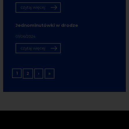
czytaj więcej
Jednominutówki w drodze
01/06/2024
czytaj więcej
Stronicowanie
1
Następna strona
Ostatnia strona
2
›
»