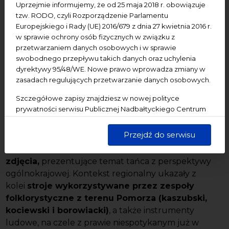
Uprzejmie informujemy, że od 25 maja 2018 r. obowiązuje
Przedsięwzięcie zakładało uświadomienie odbiorcom
tzw. RODO, czyli Rozporządzenie Parlamentu
procesów, które doprowadziły do powstania
Europejskiego i Rady (UE) 2016/679 z dnia 27 kwietnia 2016 r.
dzisiejszej formy zjawiska nazywanego tańcem
w sprawie ochrony osób fizycznych w związku z
ludowym. Szczególny nacisk położono na ukazanie
przetwarzaniem danych osobowych i w sprawie
kontekstów jego transformacji, a także – zgodnie z
swobodnego przepływu takich danych oraz uchylenia
misją NCK – wyraźne zaznaczenie kontekstu
dyrektywy 95/48/WE. Nowe prawo wprowadza zmiany w
regionalnego: stąd obecność na wystawie przejawów
zasadach regulujących przetwarzanie danych osobowych.
folkloru tanecznego Pomorza.
Szczegółowe zapisy znajdziesz w nowej polityce
prywatności serwisu Publicznej Nadbałtyckiego Centrum
Osią projektu była interdyscyplinarna wystawa.
Kultury w Gdańsku. Jednocześnie informujemy, że Państwa
Znalazły się na niej m.in.
zabytkowe makiety
dane są przetwarzane w sposób bezpieczny, z należytą
Przejdź do serwisu
przedstawiające tańce o funkcji obrzędowej,
starannością i zgodnie z obowiązującymi przepisami.
filmy, liczne nagrania audio i
zdjęcia,
prezentujące temat tańca z perspektywy
ogólnokrajowej. Kontekst regionalny ukazały z
kolei
stroje wykorzystywane przez zespoły
folklorystyczne z terenu Pomorza (kaszubski,
kociewski i borowiacki)
, a także instrumenty
ludowe, na czele z prawie niespotykanym już w