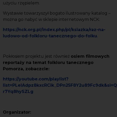
użyciu rzępielem.
Wystawie towarzyszył bogato ilustrowany katalog –
można go nabyć w sklepie internetowym NCK:
https://nck.org.pl/index.php/pl/ksiazka/raz-na-
ludowo-od-folkloru-tanecznego-do-folku
.
Pokłosiem projektu jest również
osiem filmowych
reportaży na temat folkloru tanecznego
Pomorza, zobaczcie:
https://youtube.com/playlist?
list=PLelAdpz8kxcRCik_DPn25F8Y2u89Fc9dk&si=
r7Yq8hySZLg
Organizator: