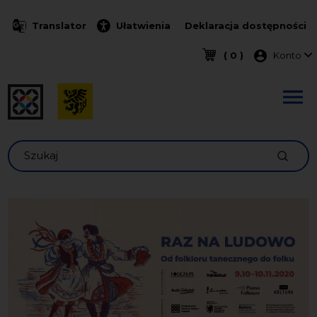
Przejdź do treści
Translator
Ułatwienia
Deklaracja dostępności
Menu k
( 0 )
Konto
Szukaj