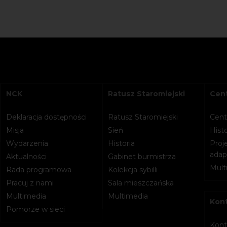
NCK
Ratusz Staromiejski
Cent
Deklaracja dostępności
Ratusz Staromiejski
Cent
Misja
Sień
Histo
Wydarzenia
Historia
Proje
adapt
Aktualności
Gabinet burmistrza
Mult
Rada programowa
Kolekcja sybilli
Pracuj z nami
Sala mieszczańska
Multimedia
Multimedia
Kon
Pomorze w sieci
Kont