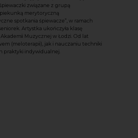
i-śpiewaczki związane z grupą
 opiekunką merytoryczną
yczne spotkania śpiewacze”, w ramach
eniorek. Artystka ukończyła klasę
 Akademii Muzycznej w Łodzi. Od lat
em (meloterapii), jak i nauczaniu techniki
 praktyki indywidualnej.