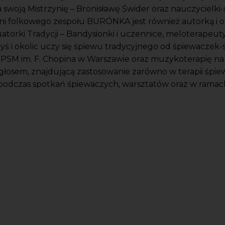
a swoją Mistrzynię – Bronisławę Świder oraz nauczycielk
czyni folkowego zespołu BURÓNKA jest również autorką i
orki Tradycji – Bandysionki i uczennice, meloterapeut
ś i okolic uczy się śpiewu tradycyjnego od śpiewaczek-s
i PSM im. F. Chopina w Warszawie oraz muzykoterapię na
głosem, znajdującą zastosowanie zarówno w terapii śpiew
ę podczas spotkań śpiewaczych, warsztatów oraz w ramach