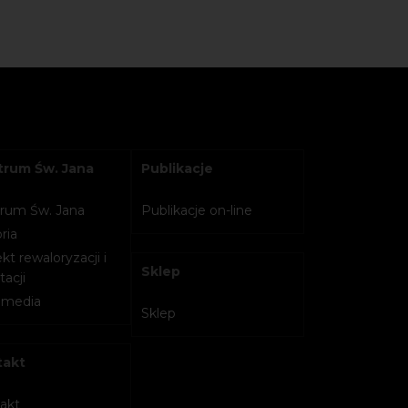
rum Św. Jana
Publikacje
rum Św. Jana
Publikacje on-line
ria
kt rewaloryzacji i
Sklep
acji
imedia
Sklep
takt
akt