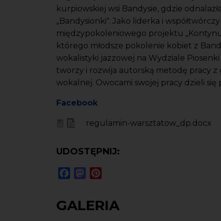
kurpiowskiej wsi Bandysie, gdzie odnalazł
„Bandysionki". Jako liderka i współtwór
międzypokoleniowego projektu „Kontynuat
którego młodsze pokolenie kobiet z Bandy
wokalistyki jazzowej na Wydziale Piosenk
tworzy i rozwija autorską metodę pracy z 
wokalnej. Owocami swojej pracy dzieli si
Facebook
regulamin-warsztatow_dp.docx
UDOSTĘPNIJ:
Facebook
Mastodon
Pinterest
GALERIA