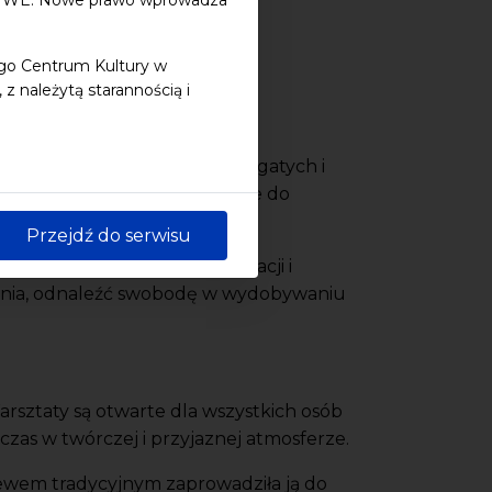
ego Centrum Kultury w
 należytą starannością i
nej – regionu o wyjątkowo bogatych i
nych przez pokolenia, a także do
Przejdź do serwisu
zędziem ekspresji, komunikacji i
ewania, odnaleźć swobodę w wydobywaniu
rsztaty są otwarte dla wszystkich osób
czas w twórczej i przyjaznej atmosferze.
iewem tradycyjnym zaprowadziła ją do