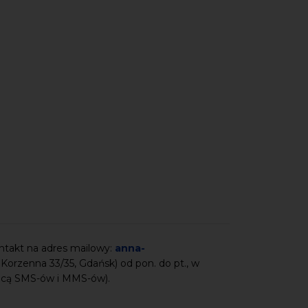
ntakt na adres mailowy:
anna-
. Korzenna 33/35, Gdańsk) od pon. do pt., w
ocą SMS-ów i MMS-ów).