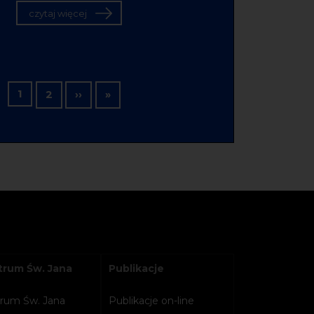
czytaj więcej
Stronicowanie
1
Następna strona
Ostatnia strona
2
››
»
rum Św. Jana
Publikacje
rum Św. Jana
Publikacje on-line