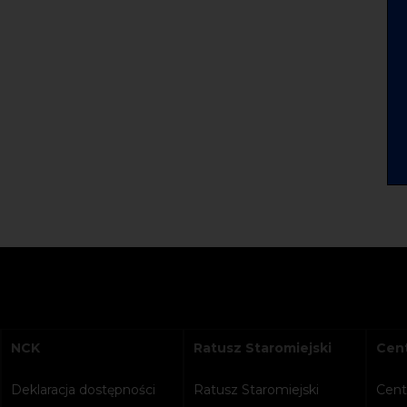
NCK
Ratusz Staromiejski
Cent
Deklaracja dostępności
Ratusz Staromiejski
Cent