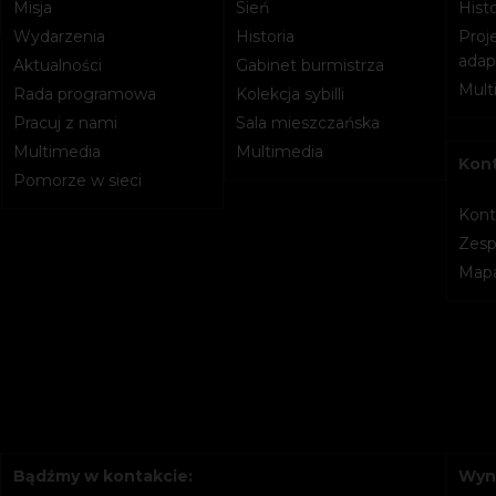
Misja
Sień
Histo
Wydarzenia
Historia
Proje
adapt
Aktualności
Gabinet burmistrza
Mult
Rada programowa
Kolekcja sybilli
Pracuj z nami
Sala mieszczańska
Multimedia
Multimedia
Kon
Pomorze w sieci
Kont
Zesp
Mapa
Bądźmy w kontakcie:
Wyn