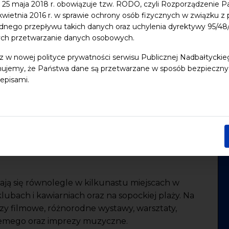
 25 maja 2018 r. obowiązuje tzw. RODO, czyli Rozporządzenie P
 kwietnia 2016 r. w sprawie ochrony osób fizycznych w związku 
dnego przepływu takich danych oraz uchylenia dyrektywy 95/
ych przetwarzanie danych osobowych.
do iCal
z w nowej polityce prywatności serwisu Publicznej Nadbałtycki
ujemy, że Państwa dane są przetwarzane w sposób bezpieczny, z
episami.
rort Kultury
organizatorzy
Sopot Film Festival
y program, w którym zaprezentowane zostaną
ziej kontrowersyjne pozycje kina europejskiego
się pozycje wyróżnione i nagrodzone Europejską
 Awards) – najbardziej prestiżową nagrodą
ją się równolegle w kilkunastu miejscach w
klubach i kawiarniach oraz na sopockiej plaży. Na
azy filmowe, różnorodne wystawy, warsztaty,
niemego oraz imprezy muzyczne.