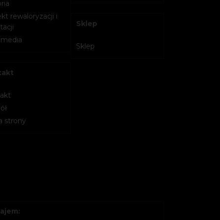
ria
kt rewaloryzacji i
Sklep
acji
imedia
Sklep
takt
akt
ół
 strony
ajem: