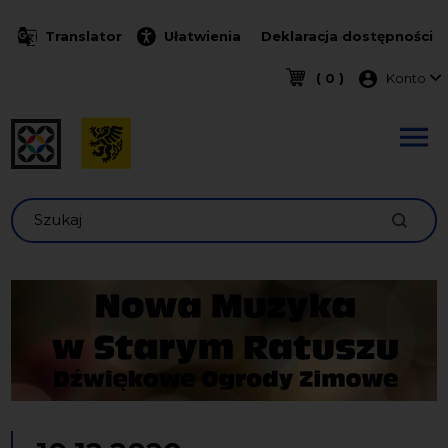
Przejdź do treści
Translator
Ułatwienia
Deklaracja dostępności
Menu k
( 0 )
Konto
Szukaj