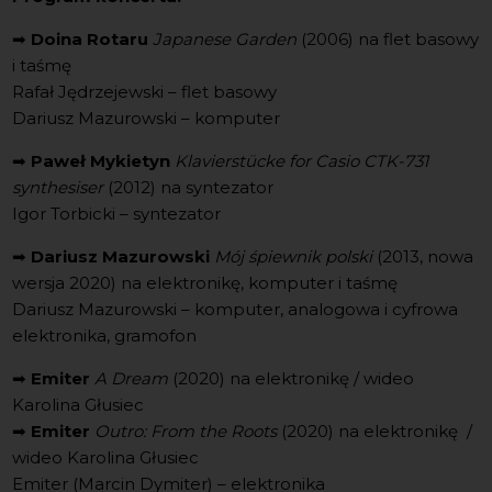
➡
Doina Rotaru
Japanese Garden
(2006) na flet basowy
i taśmę
Rafał Jędrzejewski – flet basowy
Dariusz Mazurowski – komputer
➡
Paweł Mykietyn
Klavierstücke for Casio CTK-731
synthesiser
(2012) na syntezator
Igor Torbicki – syntezator
➡
Dariusz Mazurowski
Mój śpiewnik polski
(2013, nowa
wersja 2020) na elektronikę, komputer i taśmę
Dariusz Mazurowski – komputer, analogowa i cyfrowa
elektronika, gramofon
➡
Emiter
A Dream
(2020) na elektronikę / wideo
Karolina Głusiec
➡
Emiter
Outro: From the Roots
(2020) na elektronikę /
wideo Karolina Głusiec
Emiter (Marcin Dymiter) – elektronika