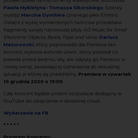
polskie dzieła na instrumenty klawiszowe, autorstwa
Pawła Mykietyna
i
Tomasza Sikorskiego
. Solowy
występ
Marcina Dymitera
(znanego jako Emiter).
Ostatni z wyżej wymienionych twórców przedstawi
fragmenty swojej najnowszej płyty
AO Music for Small
Electronic Objects, Beats, Tape and Voice
.
Dariusz
Mazurowski
, który poprowadzi dla Państwa ten
koncert, wykona autorski utwór, który powstał co
prawda przed siedmiu laty, ale usłyszą go Państwo w
nowej wersji, zawierającej odniesienia do aktualnej
sytuacji, w której się znaleźliśmy.
Premiera w czwartek
10 grudnia 2020 o 19:00
.
Cały koncert będzie potem oczywiście dostępny w
YouTube do obejrzenia w dowolnej chwili.
Wydarzenie na FB
* * * * *
Program koncertu: