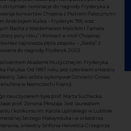
ch otrzymało nominacje do nagrody Fryderyka a
a wersja koncertów Chopina z Piotrem Palecznym i
ym Andrzejem Kulka – Fryderyki ’99) oraz
wych Bacha z Waldemarem Malickim i Tamara
ztery pory roku” i Koncert e-moll Chopina)
Również najnowsza płyta zespołu – „Siesta” z
inowana do nagrody Fryderyk 2003.
olwentem Akademii Muzycznej im. Fryderyka
a Palulisa. Od 1987 roku jest członkiem orkiestry
Orkiestry. Jako solista wykonywał Concerto Grosso
enuhina w Niemczech i Francji.
o nauczycielem była prof. Marta Suchecka.
sie prof. Zenona Płoszaja. Jest laureatem
iu i konkursu im. Karola Lipińskiego w Lublinie.
ameralnej Jerzego Maksymiuka i w orkiestrze
Varsovia, orkiestry Sinfonia Helvetica Grzegorza