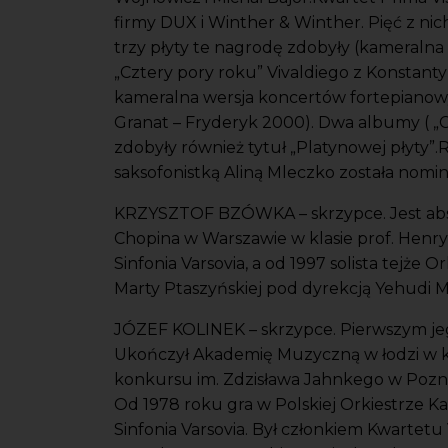
firmy DUX i Winther & Winther. Pięć z ni
trzy płyty te nagrodę zdobyły (kameraln
„Cztery pory roku” Vivaldiego z Konstant
kameralna wersja koncertów fortepiano
Granat – Fryderyk 2000). Dwa albumy ( „C
zdobyły również tytuł „Platynowej płyty”.
saksofonistką Aliną Mleczko została nom
KRZYSZTOF BZÓWKA – skrzypce. Jest abs
Chopina w Warszawie w klasie prof. Henryk
Sinfonia Varsovia, a od 1997 solista tejże 
Marty Ptaszyńskiej pod dyrekcją Yehudi M
JÓZEF KOLINEK – skrzypce. Pierwszym jeg
Ukończył Akademię Muzyczną w łodzi w kla
konkursu im. Zdzisława Jahnkego w Poznan
Od 1978 roku gra w Polskiej Orkiestrze K
Sinfonia Varsovia. Był członkiem Kwartetu 