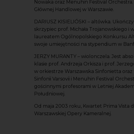
Nowaka oraz Menuhin Festival Orchestra.
Głównej Handlowej w Warszawie.
DARIUSZ KISIELIÓSKI – altówka. Ukończy
skrzypiec prof. Michała Trojanowskiego i w 
laureatem Ogólnopolskiego Konkursu Al
swoje umiejętności na stypendium w Banff 
JERZY MURANTY – wiolonczela. Jest abs
klasie prof. Andrzeja Orkisza i prof. Jer
w orkiestrze Warszawska Sinfonietta oraz 
Sinfonii Varsovii i Menuhin Festival Orche
gościnnymi profesorami w Letniej Akademi
Południowej.
Od maja 2003 roku, Kwartet Prima Vista d
Warszawskiej Opery Kameralnej.