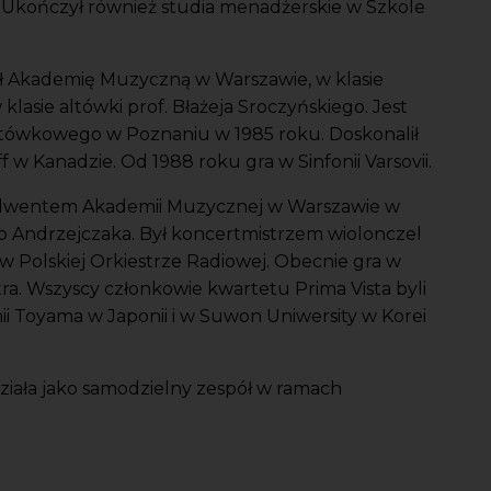
 Ukończył również studia menadżerskie w Szkole
ł Akademię Muzyczną w Warszawie, w klasie
klasie altówki prof. Błażeja Sroczyńskiego. Jest
tówkowego w Poznaniu w 1985 roku. Doskonalił
w Kanadzie. Od 1988 roku gra w Sinfonii Varsovii.
olwentem Akademii Muzycznej w Warszawie w
zego Andrzejczaka. Był koncertmistrzem wiolonczel
w Polskiej Orkiestrze Radiowej. Obecnie gra w
stra. Wszyscy członkowie kwartetu Prima Vista byli
i Toyama w Japonii i w Suwon Uniwersity w Korei
ziała jako samodzielny zespół w ramach