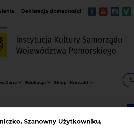
Przejdź do treści
MENU - Soc
wienia
Deklaracja dostępności
S
w. Jana
Edukacja
Sklep
Kontakt
.07.2006
iczko, Szanowny Użytkowniku,
U Św. JANA