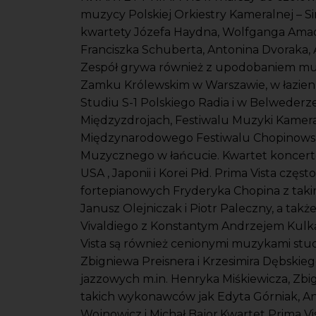
muzycy Polskiej Orkiestry Kameralnej – Sin
kwartety Józefa Haydna, Wolfganga Ama
Franciszka Schuberta, Antonina Dvoraka,
Zespół grywa również z upodobaniem muz
Zamku Królewskim w Warszawie, w łazienk
Studiu S-1 Polskiego Radia i w Belwederz
Międzyzdrojach, Festiwalu Muzyki Kamera
Międzynarodowego Festiwalu Chopinowski
Muzycznego w łańcucie. Kwartet koncertow
USA , Japonii i Korei Płd. Prima Vista cz
fortepianowych Fryderyka Chopina z takimi
Janusz Olejniczak i Piotr Paleczny, a tak
Vivaldiego z Konstantym Andrzejem Kulk
Vista są również cenionymi muzykami stud
Zbigniewa Preisnera i Krzesimira Dębskie
jazzowych m.in. Henryka Miśkiewicza, Zbi
takich wykonawców jak Edyta Górniak, An
Wojnowicz i Michał Bajor.Kwartet Prima V