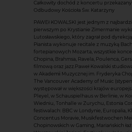
Całkowity dochód z koncertu przekazany
Odbudowy Kościoła Św. Katarzyny
PAWEł KOWALSKI jest jednym z najbardzi
pierwszym po Krystianie Zimermanie wy
Lutosławskiego, który zagrał pod dyrekc
Pianista wykonuje recitale z muzyką Bacha
fortepianowych Mozarta, wszystkie koncer
Chopina, Brahmsa, Ravela, Poulenca, Ger
filmową oraz jazz.Paweł Kowalski studiow
w Akademii Muzycznej im. Fryderyka Cho
The Vancouver Academy of Music (stypend
występował w większości krajów europejskic
Pleyel, w Schauspielhaus w Berlinie, w 
Wiedniu, Tonhalle w Zurychu, Estonia Con
festiwalach: BBC w Londynie, Europalia, K
Concentus Moravie, Musikfestwochen Mei
Chopinowskich w Gaming, Mariańskich łaźn