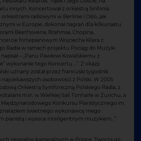
 Festiwalu Kwartet ?ląski i Jego Goście, na
lu innych. Koncertował z orkiestrą Sinfonia
rkiestrami radiowymi w Berlinie i Oslo, jak
cznymi w Europie, dokonał nagrań dla kilkunastu
worami Beethovena, Brahmsa, Chopina,
ncercie fortepianowym Wojciecha Kilara z
go Radia w ramach projektu Pociąg do Muzyki
 napisał – „Panu Pawłowi Kowalskiemu z
” wykonanie tego Koncertu ...”. Z okazji
lski uznany został przez francuski tygodnik
ch najciekawszych osobowości z Polski. W 2005
odową Orkiestrą Symfoniczną Polskiego Radia, z
italami m.in. w Wielkiej Sali Tonhalle w Zurichu, a
ry Międzynarodowego Konkursu Pianistycznego im.
kim znalazłem świetnego wykonawcę mego
 pianistą i wysoce inteligentnym muzykiem...”
ch zespołów kameralnych w Polsce. Tworzą go