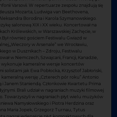
fonii Varsovii. W repertuarze zespołu znajdują się
deusza Mozarta, Ludwiga van Beethovena,
 Aleksandra Borodina i Karola Szymanowskiego.
ykę salonową XIX i XX wieku. Koncertował na
ach Królewskich, w Warszawskiej Zachęcie, w
e.Był również gościem Festiwalu Gwiazd w
lnej,„Wieczory w Arsenale” we Wrocławiu,
ego w Dusznikach – Zdroju, Festiwalu
ał w Niemczech, Szwajcarii, Francji, Kanadzie,
ęsto wykonuje kameralne wersje koncertów
 solistami jak Ewa Pobłocka, Krzysztof Jabłoński,
że kameralną wersję „Czterech pór roku” Antonio
ą i Janem Staniendą. Członkowie Kwartetu Prima
yjnymi. Brali udział w nagraniach muzyki filmowej
go. Towarzyszyli w nagraniach płyt wielu muzyków
gniewa Namysłowskiego i Piotra Herdzina oraz
na Maria Jopek, Grzegorz Turnau, Tytus
ista nagrał jedenaście płyt kompaktowych dla