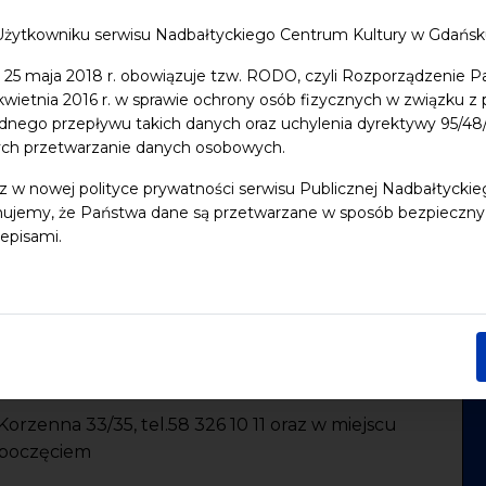
Użytkowniku serwisu Nadbałtyckiego Centrum Kultury w Gdańs
do iCal
 25 maja 2018 r. obowiązuje tzw. RODO, czyli Rozporządzenie P
 kwietnia 2016 r. w sprawie ochrony osób fizycznych w związku 
dnego przepływu takich danych oraz uchylenia dyrektywy 95/
yckie Centrum Kultury zapraszają na koncertpod
ych przetwarzanie danych osobowych.
ta Gdańska.
z w nowej polityce prywatności serwisu Publicznej Nadbałtycki
ujemy, że Państwa dane są przetwarzane w sposób bezpieczny, z
episami.
I skrzypce, Józef Kolinek - II skrzypce, Dariusz
onczela
fortepianowy g - moll op. 34, Johannes BRAHMS -
Korzenna 33/35, tel.58 326 10 11 oraz w miejscu
zpoczęciem