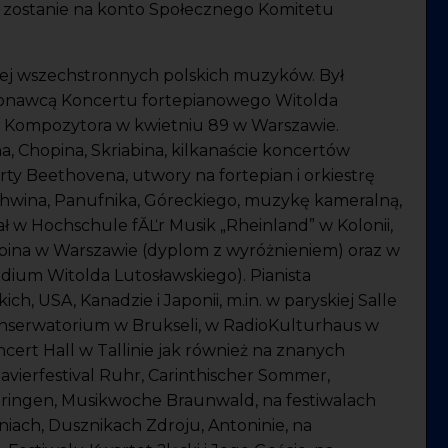
 zostanie na konto Społecznego Komitetu
ej wszechstronnych polskich muzyków. Był
konawcą Koncertu fortepianowego Witolda
ją Kompozytora w kwietniu 89 w Warszawie.
, Chopina, Skriabina, kilkanaście koncertów
ty Beethovena, utwory na fortepian i orkiestrę
shwina, Panufnika, Góreckiego, muzykę kameralną,
ał w Hochschule fĂĽr Musik „Rheinland” w Kolonii,
pina w Warszawie (dyplom z wyróżnieniem) oraz w
ium Witolda Lutosławskiego). Pianista
h, USA, Kanadzie i Japonii, m.in. w paryskiej Salle
Konserwatorium w Brukseli, w RadioKulturhaus w
cert Hall w Tallinie jak również na znanych
lavierfestival Ruhr, Carinthischer Sommer,
ringen, Musikwoche Braunwald, na festiwalach
iach, Dusznikach Zdroju, Antoninie, na