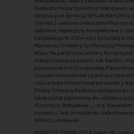
Warszawskiej Jesieni, Festiwalu w łańcucie,
Festiwalu Mozartowskim w Warszawie i wie
Varsovia pod dyrekcją Yehudi Menuhina, z o
również z wieloma orkiestrami filharmoni
radiofonii, nagrał płyty kompaktowe z ut
Zarębskiego.W 2004 roku był solistą w Ko
Narodową Orkiestrą Symfoniczną Polskie
Kilara. Na partyturze utworu Kompozytor
wdzięcznością za piękne i tak bardzo „moje
poszerzenia Unii Europejskiej, Paweł Kowa
Courrier International za jedną z cztere
roku artysta koncertował ponownie z Nar
Polską Orkiestrą Radiową, występował z rec
także został zaproszony do udziału w ju
Hummla w Bratysławie. „... w p. Kowals
Koncertu. Jest on wybitnie utalentowanym
Witold Lutosławski
KWARTET PRIMA VISTA należy do czołowy