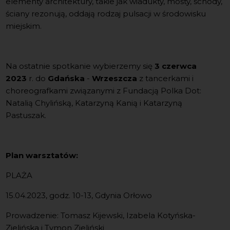
elementy architektury, takie jak wiadukty, mosty, schody,
ściany rezonują, oddają rodzaj pulsacji w środowisku
miejskim.
Na ostatnie spotkanie wybierzemy się
3 czerwca
2023
r. do
Gdańska
-
Wrzeszcza
z tancerkami i
choreografkami związanymi z Fundacją Polka Dot:
Natalią Chylińską, Katarzyną Kanią i Katarzyną
Pastuszak.
Plan warsztatów:
PLAŻA
15.04.2023, godz. 10-13, Gdynia Orłowo
Prowadzenie: Tomasz Kijewski, Izabela Kotyńska-
Zielińska i Tymon Zieliński