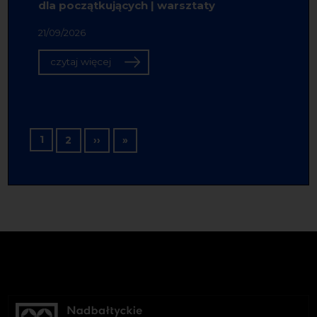
dla początkujących | warsztaty
21/09/2026
czytaj więcej
Stronicowanie
1
Następna strona
Ostatnia strona
2
››
»