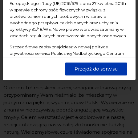
Europejskiego i Rady (UE) 2016/679 z dnia 27 kwietnia 2016 r.
Miejsce wydarzenia:
Gdańsk - Stare Miasto/ Ołowianka
w sprawie ochrony osób fizycznych w związku z
przetwarzaniem danych osobowych i w sprawie
Dla kogo:
warsztaty dla młodzieży od lat 15 oraz
swobodnego przepływu takich danych oraz uchylenia
dorosłych;
dyrektywy 95/48/WE. Nowe prawo wprowadza zmiany w
zasadach regulujących przetwarzanie danych osobowych.
Wstęp:
bilety 30 zł (ulgowe) i 40 zł
(normalne)
www.nck.interticket.pl
Szczegółowe zapisy znajdziesz w nowej polityce
prywatności serwisu Publicznej Nadbałtyckiego Centrum
Kuratorki projektu:
Aleksandra Kminikowska, Anna
Kultury w Gdańsku. Jednocześnie informujemy, że Państwa
Zalewska-Andruszkiewicz
dane są przetwarzane w sposób bezpieczny, z należytą
Przejdź do serwisu
starannością i zgodnie z obowiązującymi przepisami.
Otoczeni trójmiejskimi lasami, smagani zatokową bryzą
przypominamy Wam nieśmiało, że mieszkamy w
jednym z najpiękniejszych rejonów Polski. Wybierzcie się
z nami w nieoczywistą podróż angażującą wszystkie
zmysły. Celem warsztatów jest eksplorowanie naszej
relacji z otaczającą nas w całej złożoności nie-ludzką
naturą. Wielozmysłowe, czułe i świadome spojrzenie na