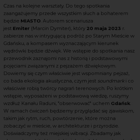
Czas na kolejne warsztaty. Do tego spotkania
zaangażujemy przede wszystkim słuch a bohaterem
będzie
MIASTO
. Autorem scenariusza
jest
Emiter
(Marcin Dymiter), który
20 maja 2023
r.
zabierze nas w intrygującą podróż po Starym Mieście w
Gdańsku, a kompasem wyznaczającym kierunek
wędrówki będzie dźwięk. We wstępie do spotkania nasz
przewodnik zaznajomi nas z historią i podstawowymi
pojęciami związanymi z pejzażem dźwiękowym.
Dowiemy się czym właściwie jest wspomniany pejzaż,
co bada ekologia akustyczna, czym jest
soundmark
i co
właściwie robią twórcy nagrań terenowych. Po krótkim
wstępie, wyposażeni w podstawową wiedzę, ruszymy
wzdłuż Kanału Raduni, "obserwować" uchem
Gdańsk
.
W ramach ćwiczeń będziemy przyglądać się zjawiskom,
takim jak rytm, ruch, powtórzenie, które można
zobaczyć w mieście, w architekturze i przyrodzie.
Doświadczymy też miejskiej wibracji. Zbadamy jak