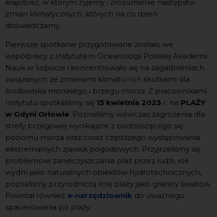
krajobraz, w którym żyjemy i zrozumienie następstw
zmian klimatycznych, których na co dzień
doświadczamy.
Pierwsze spotkanie przygotowane zostało we
współpracy z Instytutem Oceanologii Polskiej Akademii
Nauk w Sopocie i koncentrowało się na zagadnieniach
związanych ze zmianami klimatu i ich skutkami dla
środowiska morskiego i brzegu morza. Z pracownikami
Instytutu spotkaliśmy się
15 kwietnia 2023
r. na
PLAŻY
w Gdyni Orłowie
. Poznaliśmy wówczas zagrożenia dla
strefy brzegowej wynikające z podnoszącego się
poziomu morza oraz coraz częstszego występowania
ekstremalnych zjawisk pogodowych. Przyjrzeliśmy się
problemowi zanieczyszczania plaż przez ludzi, roli
wydm jako naturalnych obiektów hydrotechnicznych,
poznaliśmy przyrodniczą rolę plaży jako granicy światów.
Powstał również
e-narzędziownik
do uważnego
spacerowania po plaży.