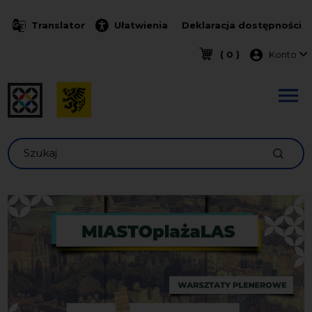
Przejdź do treści
Translator
Ułatwienia
Deklaracja dostępności
Menu k
( 0 )
Konto
Szukaj