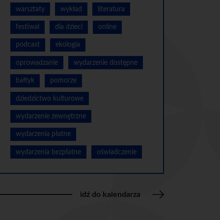
warsztaty
wykład
literatura
festiwal
dla dzieci
online
podcast
ekologia
oprowadzanie
wydarzenie dostępne
bałtyk
pomorze
dziedzictwo kulturowe
wydarzenie zewnętrzne
wydarzenia płatne
wydarzenia bezpłatne
oświadczenie
idź do kalendarza