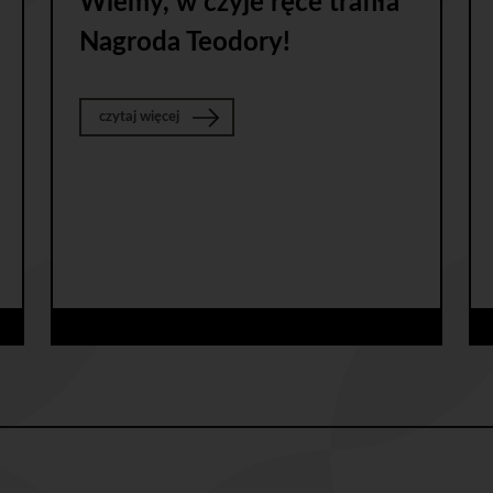
Wiemy, w czyje ręce trafiła
Nagroda Teodory!
o Wiemy, w czyje ręce trafiła Nagroda Teodory!
czytaj więcej
NCK Gdańsk