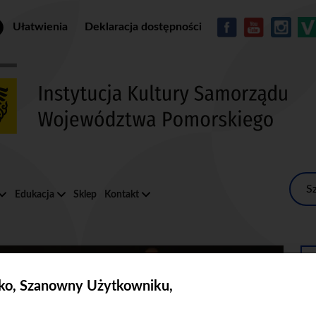
Przejdź do treści
Ułatwienia
Deklaracja dostępności
MENU - Soc
S
Edukacja
Sklep
Kontakt
ko, Szanowny Użytkowniku,