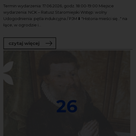
Termin wydarzenia: 17.06.2026, godz. 18:00-19:00 Miejsce
wydarzenia: NCK – Ratusz Staromiejski Wstęp: wolny
Udogodnienia: pętla indukcyjna / PJM ⬇️ "Historia mieści się..." na
łące, w ogrodzie i...
o "Historia mieści się..." na łące, w ogro
czytaj więcej
26