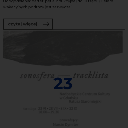
Udogodnienia: parter, pętla indukcyjna (do 10 rzędu) Celem
wakacyjnych podróży jest zazwyczaj...
o Gdańsk jak Piza, czyli skąd u św. Jan
czytaj więcej
23