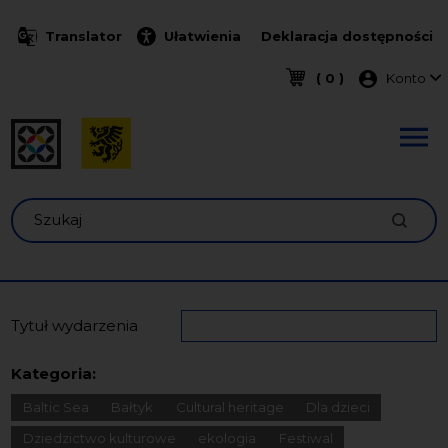
Przejdź do treści
Translator
Ułatwienia
Deklaracja dostępności
Menu k
( 0 )
Konto
Szukaj
Tytuł wydarzenia
Kategoria:
Baltic Sea
Bałtyk
Cultural heritage
Dla dzieci
Dziedzictwo kulturowe
ekologia
Festiwal