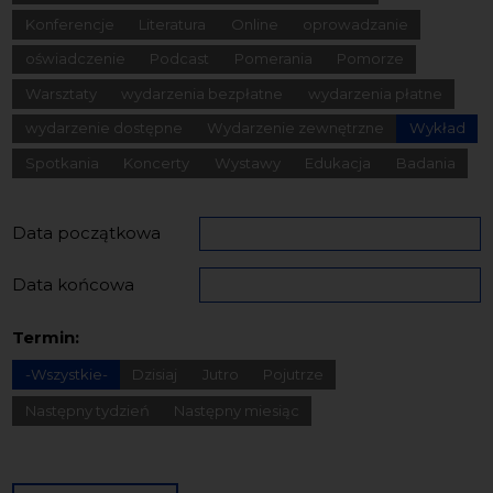
Konferencje
Literatura
Online
oprowadzanie
oświadczenie
Podcast
Pomerania
Pomorze
Warsztaty
wydarzenia bezpłatne
wydarzenia płatne
wydarzenie dostępne
Wydarzenie zewnętrzne
Wykład
Spotkania
Koncerty
Wystawy
Edukacja
Badania
Data początkowa
Data końcowa
Termin:
-Wszystkie-
Dzisiaj
Jutro
Pojutrze
Następny tydzień
Następny miesiąc