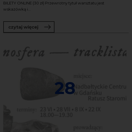
BILETY ONLINE (30 zł) Przewrotny tytuł warsztatu jest
wskazówką i...
o Barefoot listening / słuchanie z nagi
czytaj więcej
28