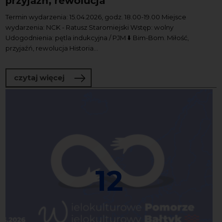
przyjaźń, rewolucja
Termin wydarzenia: 15.04.2026, godz. 18.00-19.00 Miejsce
wydarzenia: NCK - Ratusz Staromiejski Wstęp: wolny
Udogodnienia: pętla indukcyjna / PJM ⬇️ Bim-Bom. Miłość,
przyjaźń, rewolucja Historia...
o „Historia mieści się…” Bim-Bom. Miłoś
czytaj więcej
12