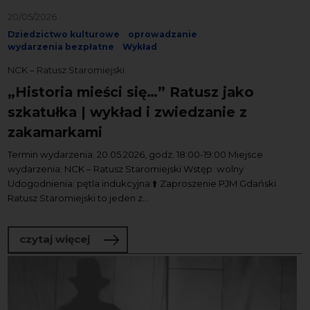
20/05/2026
Dziedzictwo kulturowe
oprowadzanie
wydarzenia bezpłatne
Wykład
NCK – Ratusz Staromiejski
„Historia mieści się…” Ratusz jako
szkatułka | wykład i zwiedzanie z
zakamarkami
Termin wydarzenia: 20.05.2026, godz. 18:00-19:00 Miejsce
wydarzenia: NCK – Ratusz Staromiejski Wstęp: wolny
Udogodnienia: pętla indukcyjna ⬆️ Zaproszenie PJM Gdański
Ratusz Staromiejski to jeden z...
o „Historia mieści się…” Ratusz jako s
czytaj więcej