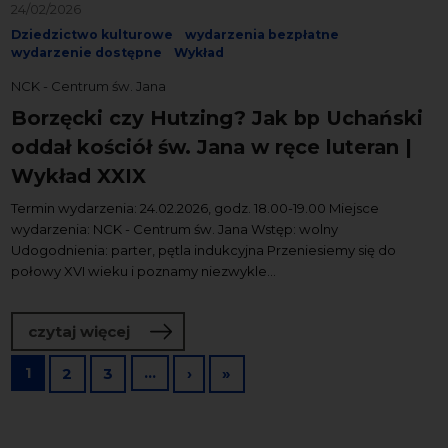
24/02/2026
Dziedzictwo kulturowe
wydarzenia bezpłatne
wydarzenie dostępne
Wykład
NCK - Centrum św. Jana
Borzęcki czy Hutzing? Jak bp Uchański
oddał kościół św. Jana w ręce luteran |
Wykład XXIX
Termin wydarzenia: 24.02.2026, godz. 18.00-19.00 Miejsce
wydarzenia: NCK - Centrum św. Jana Wstęp: wolny
Udogodnienia: parter, pętla indukcyjna Przeniesiemy się do
połowy XVI wieku i poznamy niezwykle...
o Borzęcki czy Hutzing? Jak bp Uchańsk
czytaj więcej
Stronicowanie
1
…
Następna strona
Ostatnia strona
2
3
›
»