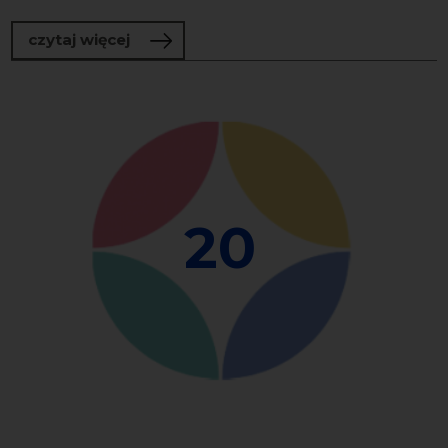
o Hutzingowie – posługa w kościele św.
czytaj więcej
20