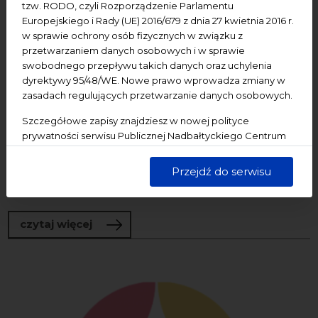
tzw. RODO, czyli Rozporządzenie Parlamentu
Europejskiego i Rady (UE) 2016/679 z dnia 27 kwietnia 2016 r.
w sprawie ochrony osób fizycznych w związku z
22/09/2026
przetwarzaniem danych osobowych i w sprawie
swobodnego przepływu takich danych oraz uchylenia
Warsztaty
Wykład
Edukacja
dyrektywy 95/48/WE. Nowe prawo wprowadza zmiany w
NCK - Ratusz Staromiejski
zasadach regulujących przetwarzanie danych osobowych.
TRACKLISTA
Szczegółowe zapisy znajdziesz w nowej polityce
prywatności serwisu Publicznej Nadbałtyckiego Centrum
TRACKLISTA terminy: 23.06/ 28.07/ 08.09/ 22.09 godziny.: 18:00 -
Kultury w Gdańsku. Jednocześnie informujemy, że Państwa
19:30 miejsce: Ratusz Staromiejski w Gdańsku bilety do nabycia
dane są przetwarzane w sposób bezpieczny, z należytą
online Tracklista to forma edukacyjna łącząca prezent­­ację
Przejdź do serwisu
starannością i zgodnie z obowiązującymi przepisami.
muzyki i...
o TRACKLISTA
czytaj więcej