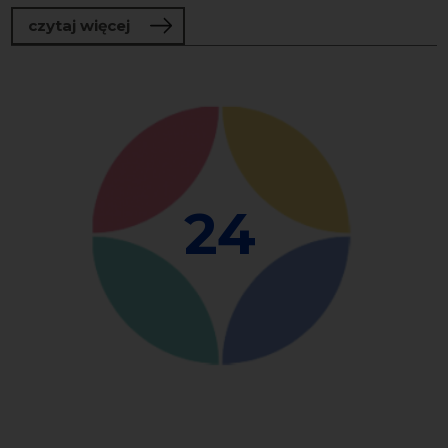
o Przedsiębiorcze Polki w Norwegii: m
czytaj więcej
24