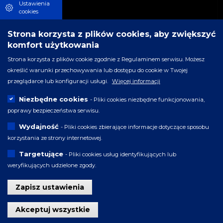
Wynajem:
Ustawienia
cookies
Strona korzysta z plików cookies, aby zwiększyć
Ratusz Staromiejski
komfort użytkowania
Strona korzysta z plików cookie zgodnie z Regulaminem serwisu. Możesz
Centrum Św. Jana
określić warunki przechowywania lub dostępu do cookie w Twojej
przeglądarce lub konfiguracji usługi.
Więcej informacji
Niezbędne cookies
- Pliki cookies niezbędne funkcjonowania,
poprawy bezpieczeństwa serwisu.
Wydajność
- Pliki cookies zbierające informacje dotyczące sposobu
korzystania ze strony internetowej.
Targetujące
- Pliki cookies usług identyfikujących lub
weryfikujących udzielone zgody.
Zapisz ustawienia
Wycofaj zgodę
Akceptuj wszystkie