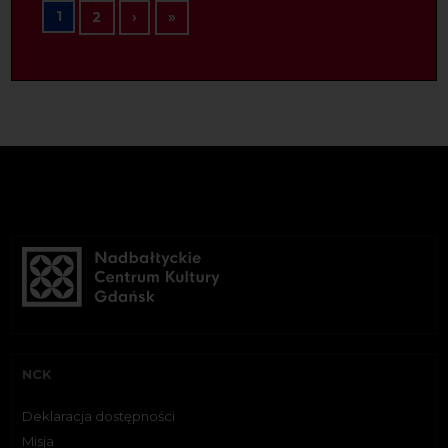
Stronicowanie
1
Następna strona
Ostatnia strona
2
›
»
NCK
Deklaracja dostępności
Misja