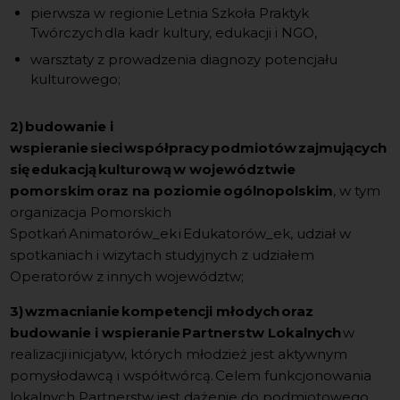
pierwsza w regionie Letnia Szkoła Praktyk
Twórczych
dla kadr kultury, edukacji i NGO,
warsztaty z prowadzenia diagnozy potencjału
kulturowego;
2) budowanie i
wspieranie sieci współpracy podmiotów zajmujących
się edukacją kulturową w województwie
pomorskim oraz na poziomie ogólnopolskim
, w tym
organizacja Pomorskich
Spotkań Animatorów_ek i Edukatorów_ek, udział w
spotkaniach i wizytach studyjnych z udziałem
Operatorów z innych województw;
3)
wzmacnianie kompetencji młodych oraz
budowanie i wspieranie Partnerstw Lokalnych
w
realizacji inicjatyw, których młodzież jest aktywnym
pomysłodawcą i współtwórcą. Celem funkcjonowania
lokalnych Partnerstw jest dążenie do podmiotowego