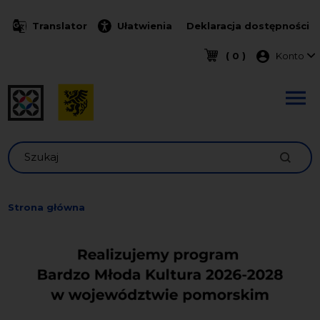
Przejdź do treści
Translator
Ułatwienia
Deklaracja dostępności
Menu k
( 0 )
Konto
Szukaj
Strona główna