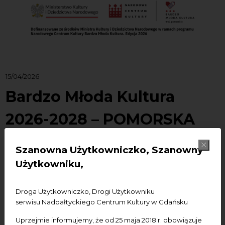
15/04/2026
Bardzo Młoda Kultura
2026-2028 – POMORSKA
SIEĆ KULTURY
Szanowna Użytkowniczko, Szanowny
Użytkowniku,
Instytucja Zarządzająca
: Narodowe Centrum Kultury
Droga Użytkowniczko, Drogi Użytkowniku
Wnioskodawca/Beneficjent
: Nadbałtyckie Centrum
serwisu Nadbałtyckiego Centrum Kultury w Gdańsku
Kultury w Gdańsku
Uprzejmie informujemy, że od 25 maja 2018 r. obowiązuje