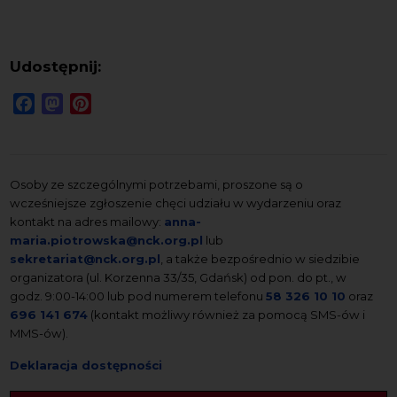
Udostępnij:
Facebook
Mastodon
Pinterest
Osoby ze szczególnymi potrzebami, proszone są o
wcześniejsze zgłoszenie chęci udziału w wydarzeniu oraz
kontakt na adres mailowy:
anna-
maria.piotrowska@nck.org.pl
lub
sekretariat@nck.org.pl
, a także bezpośrednio w siedzibie
organizatora (ul. Korzenna 33/35, Gdańsk) od pon. do pt., w
godz. 9:00-14:00 lub pod numerem telefonu
58 326 10 10
oraz
696 141 674
(kontakt możliwy również za pomocą SMS-ów i
MMS-ów).
Deklaracja dostępności