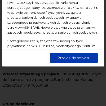
tzw. RODO, czyli Rozporządzenie Parlamentu
Partnerzy projektu:
Europejskiego i Rady (UE) 2016/679 z dnia 27 kwietnia 2016 r.
Gdański Archipelag Kultury
w sprawie ochrony osób fizycznych w związku z
przetwarzaniem danych osobowych i w sprawie
Filharmonia Kaszubska - Wejherowskie Centrum
swobodnego przepływu takich danych oraz uchylenia
Kultury
dyrektywy 95/48/WE. Nowe prawo wprowadza zmiany w
zasadach regulujących przetwarzanie danych osobowych.
Biblioteka Miejsko-Powiatowa w Kwidzynie
Szczegółowe zapisy znajdziesz w nowej polityce
prywatności serwisu Publicznej Nadbałtyckiego Centrum
Kultury w Gdańsku. Jednocześnie informujemy, że Państwa
Data realizacji projektu:
2026-03-17 – 2028-11-15
dane są przetwarzane w sposób bezpieczny, z należytą
Przejdź do serwisu
starannością i zgodnie z obowiązującymi przepisami.
Wartość trzyletniego projektu:
897 000,00 zł
(w tym
dofinansowanie z programu Bardzo Młoda Kultura
2026-2028: 749 700,00 zł)
Grupa docelowa: