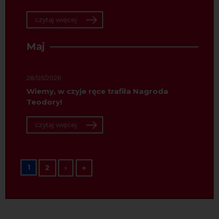
czytaj więcej
Maj
28/05/2026
Wiemy, w czyje ręce trafiła Nagroda
Teodory!
czytaj więcej
Stronicowanie
1
Następna strona
Ostatnia strona
2
›
»