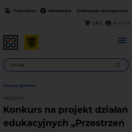
Przejdź do treści
Translator
Ułatwienia
Deklaracja dostępności
Menu k
( 0 )
Konto
Szukaj
Strona główna
08/02/2013
Konkurs na projekt działań
edukacyjnych „Przestrzeń