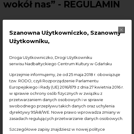
wokół nas” - REGULAMIN
Zapraszamy do udziału w konkursie na projekt działań z
Szanowna Użytkowniczko, Szanowny
zakresu edukacji przestrzennej, których odbiorcą będą
Użytkowniku,
dzieci i młodzież szkolna, ze szczególnym
uwzględnieniem grupy wiekowej: iv-vi klasa szkoły
podstawowej.
Droga Użytkowniczko, Drogi Użytkowniku
serwisu Nadbałtyckiego Centrum Kultury w Gdańsku
Przedmiotem konkursu jest projekt działań z zakresu
edukacji przestrzennej, wzbogacający ofertę
Uprzejmie informujemy, że od 25 maja 2018 r. obowiązuje
edukacyjną o informacje o lokalnych krajobrazach oraz
tzw. RODO, czyli Rozporządzenie Parlamentu
elementy edukacji architektonicznej.
Europejskiego i Rady (UE) 2016/679 z dnia 27 kwietnia 2016 r.
w sprawie ochrony osób fizycznych w związku z
Prace konkursowe powinny odnosić się do przynajmniej
przetwarzaniem danych osobowych i w sprawie
swobodnego przepływu takich danych oraz uchylenia
trzech haseł zawartych w opublikowanym właśnie
dyrektywy 95/48/WE. Nowe prawo wprowadza zmiany w
Słowniku przestrzeni województwa pomorskiego –
zasadach regulujących przetwarzanie danych osobowych.
Pomorskie ABC Przestrzeni.
(załącznik nr 4)
Szczegółowe zapisy znajdziesz w nowej polityce
Regulamin konkursu (pdf) do pobrania
tutaj