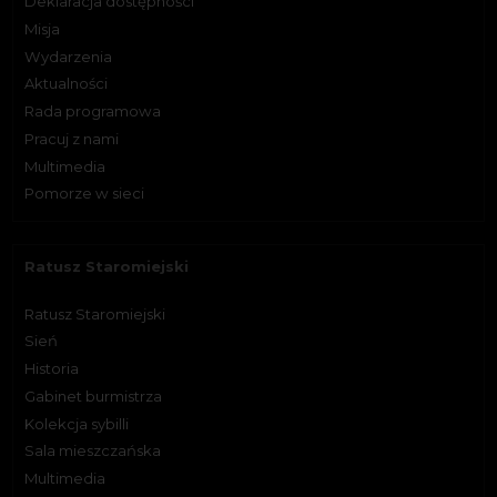
Deklaracja dostępności
Misja
Wydarzenia
Aktualności
Rada programowa
Pracuj z nami
Multimedia
Pomorze w sieci
Ratusz Staromiejski
Ratusz Staromiejski
Sień
Historia
Gabinet burmistrza
Kolekcja sybilli
Sala mieszczańska
Multimedia