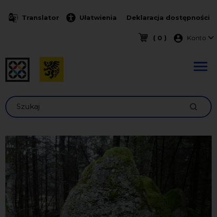
Przejdź do treści
Translator
Ułatwienia
Deklaracja dostępności
Menu k
( 0 )
Konto
Szukaj