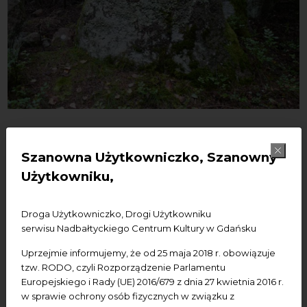
17/08/2021
"Odpowiednie dać rzeczy
Szanowna Użytkowniczko, Szanowny
Użytkowniku,
słowo": warsztaty dla
Droga Użytkowniczko, Drogi Użytkowniku
animatorów z lokalnych
serwisu Nadbałtyckiego Centrum Kultury w Gdańsku
ośrodków kultury
Uprzejmie informujemy, że od 25 maja 2018 r. obowiązuje
tzw. RODO, czyli Rozporządzenie Parlamentu
Pomorza
Europejskiego i Rady (UE) 2016/679 z dnia 27 kwietnia 2016 r.
w sprawie ochrony osób fizycznych w związku z