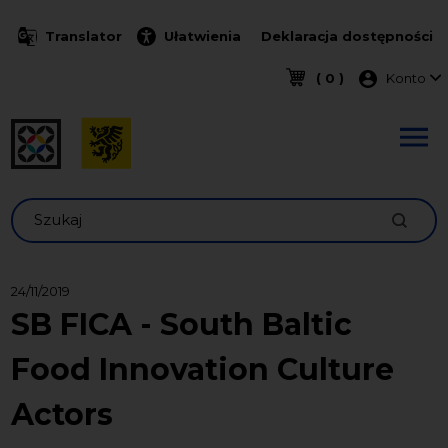
Przejdź do treści
Translator
Ułatwienia
Deklaracja dostępności
Menu k
( 0 )
Konto
Szukaj
24/11/2019
SB FICA - South Baltic
Food Innovation Culture
Actors