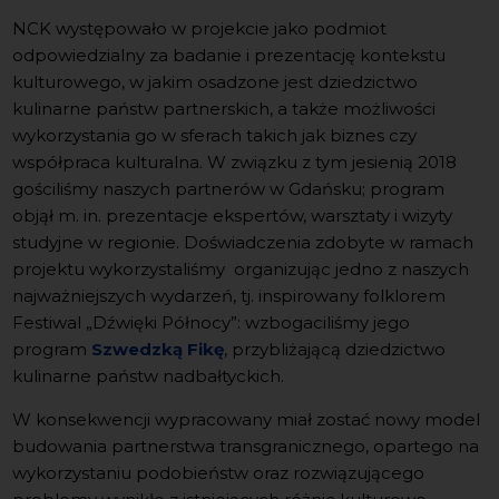
NCK występowało w projekcie jako podmiot
odpowiedzialny za badanie i prezentację kontekstu
kulturowego, w jakim osadzone jest dziedzictwo
kulinarne państw partnerskich, a także możliwości
wykorzystania go w sferach takich jak biznes czy
współpraca kulturalna. W związku z tym jesienią 2018
gościliśmy naszych partnerów w Gdańsku; program
objął m. in. prezentacje ekspertów, warsztaty i wizyty
studyjne w regionie. Doświadczenia zdobyte w ramach
projektu wykorzystaliśmy organizując jedno z naszych
najważniejszych wydarzeń, tj. inspirowany folklorem
Festiwal „Dźwięki Północy”: wzbogaciliśmy jego
program
Szwedzką Fikę
, przybliżającą dziedzictwo
kulinarne państw nadbałtyckich.
W konsekwencji wypracowany miał zostać nowy model
budowania partnerstwa transgranicznego, opartego na
wykorzystaniu podobieństw oraz rozwiązującego