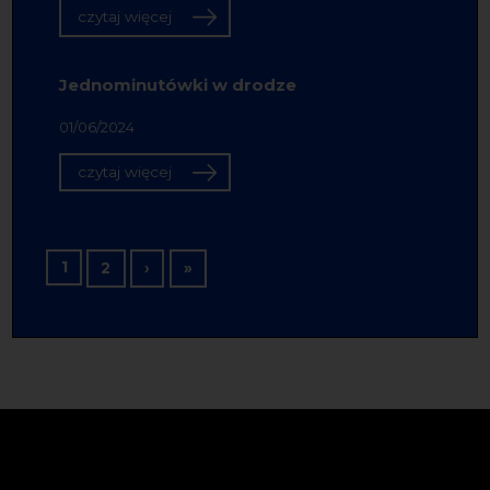
czytaj więcej
Jednominutówki w drodze
01/06/2024
czytaj więcej
Stronicowanie
1
Następna strona
Ostatnia strona
2
›
»