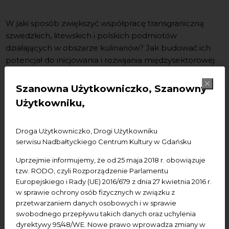
W jaki sposób zwiększyć współpracę transgraniczną
szwedzkich, litewskich i polskich podmiotów
działających w obszarze kulinariów? Jak budować ich
potencjał do inicjowania i rozwijania międzysektorowej
kooperacji? Czy konotacje kulturowe mogą stanowić
bazę dla rozwijania działalności biznesowej?
Szanowna Użytkowniczko, Szanowny
Użytkowniku,
Odpowiedzi na m. in. te pytania będziemy
poszukiwaliśmy działając w ramach projektu
„SB FICA -
South Baltic Food Innovation Culture Actors”
,
Droga Użytkowniczko, Drogi Użytkowniku
dofinansowanego w ramach programu Interreg
serwisu Nadbałtyckiego Centrum Kultury w Gdańsku
Południowy Bałtyk.
Uprzejmie informujemy, że od 25 maja 2018 r. obowiązuje
tzw. RODO, czyli Rozporządzenie Parlamentu
Partnerem wiodącym projektu jest
Krinova Incubator
Europejskiego i Rady (UE) 2016/679 z dnia 27 kwietnia 2016 r.
& Science Park
, instytucja naukowo-technologiczna
w sprawie ochrony osób fizycznych w związku z
utworzona z udziałem Gminy Kristianstad i Uniwersytetu
przetwarzaniem danych osobowych i w sprawie
w Kristianstad w województwie Skåne w Szwecji. W
swobodnego przepływu takich danych oraz uchylenia
charakterze partnerów występują w projekcie dwa
dyrektywy 95/48/WE. Nowe prawo wprowadza zmiany w