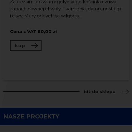
Za ciężkimi drzwiami gotyckiego kościoła czuwa
Książka „LeŚnia” to wyjątkowe
zapach dawnej chwały – kamienia, dymu, nostalgii
wydawnictwo, będące
Zestaw kolekcjonerski łączący artystyczną książkę
i ciszy. Mury oddychają wilgocią...
LeŚnia
wydaną przez
Nadbałtyckie Centrum
zwieńczeniem projektu, który
Kultury
oraz autorski
dyfuzor zapachowy
celebrował 30. rocznicę obecności
Cena z VAT
inspirowa...
60,00 zł
Nadbałtyckiego centrum
...
kup
Cena z VAT
150,00 zł
Cena z VAT
120,00 zł
kup
kup
idź do sklepu
NASZE PROJEKTY