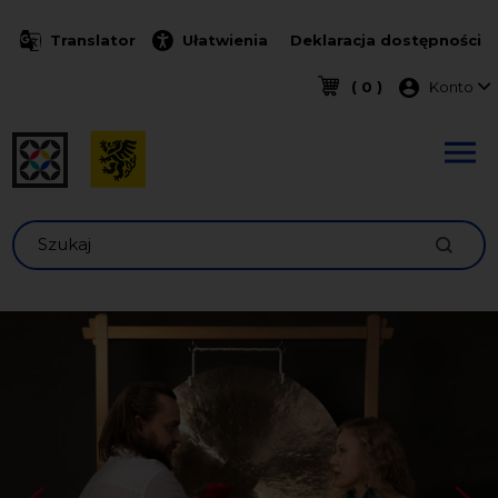
Przejdź do treści
Translator
Ułatwienia
Deklaracja dostępności
Menu k
( 0 )
Konto
Szukaj