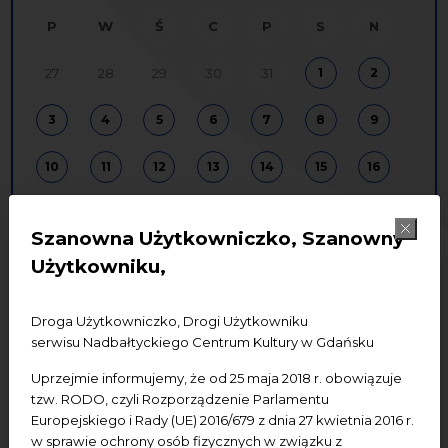
P
W
Ś
C
P
S
N
27
28
29
30
31
1
2
3
4
5
6
7
8
9
10
11
12
13
14
15
16
17
18
19
20
21
22
23
Szanowna Użytkowniczko, Szanowny
24
25
26
27
28
29
30
Użytkowniku,
31
1
2
3
4
5
6
Droga Użytkowniczko, Drogi Użytkowniku
serwisu Nadbałtyckiego Centrum Kultury w Gdańsku
Uprzejmie informujemy, że od 25 maja 2018 r. obowiązuje
edukacja
koncerty
spotkania
tzw. RODO, czyli Rozporządzenie Parlamentu
badania
wystawy
konferencje
Europejskiego i Rady (UE) 2016/679 z dnia 27 kwietnia 2016 r.
w sprawie ochrony osób fizycznych w związku z