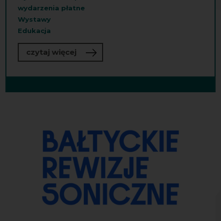
wydarzenia płatne
Wystawy
Edukacja
o „Sonosfera”
czytaj więcej