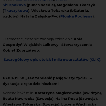
Shurpakova
(punch needle), Magdalena Tkaczyk
(
Tkaczykowa
), Wiesława Tokarska (biżuteria,
ozdoby), Natalia Załęska-Pyć (
Płonka Podleśna
).
O smaczne jedzenie zadbają członkinie
Koła
Gospodyń Wiejskich Lalkowy i Stowarzyszenia
Kobiet Zgorzałego
.
Szczegółowy opis stoisk i mikrowarsztatów (KLIK).
18.00-19.30 „Jak zamienić pasję w styl życia?” –
dyskusja z rękodzielniczkami
uczestniczki
: m.in.
Katarzyna Magierowska (Kwidzyn),
Beata Nawrocka (Szwecja), Halina Rosa (Szwecja),
Wiesława Tokarska (Szwecja), Lucyna Wachnicka