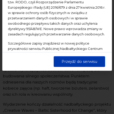
rzemieślniczkach w działaniu
tzw. RODO, czyli Rozporządzenie Parlamentu
Europejskiego i Rady (UE) 2016/679 z dnia 27 kwietnia 2016 r.
Spotkania – warsztaty – prezentacje
w sprawie ochrony osób fizycznych w związku z
przetwarzaniem danych osobowych i w sprawie
Co ma szydełko do szefowej i w czym nowemu haftowi
swobodnego przepływu takich danych oraz uchylenia
pomóc mogą nowe technologie? Podczas wydarzenia
dyrektywy 95/48/WE. Nowe prawo wprowadza zmiany w
„Siłaczki, wizjonerki, aktywistki. O współczesnych
zasadach regulujących przetwarzanie danych osobowych.
rzemieślniczkach w działaniu” w nadbałtyckim gronie
Szczegółowe zapisy znajdziesz w nowej polityce
porozmawiamy o przedsiębiorczości kobiet i
prywatności serwisu Publicznej Nadbałtyckiego Centrum
budowaniu wspierającego, kobiecego środowiska.
Kultury w Gdańsku. Jednocześnie informujemy, że Państwa
Skupimy się na praktycznych aspektach zamieniania
dane są przetwarzane w sposób bezpieczny, z należytą
Przejdź do serwisu
pasji w aktywność zawodową i zastanowimy, w jaki
starannością i zgodnie z obowiązującymi przepisami.
sposób wykorzystywać siostrzeństwo i empatię dla
budowania silnego społeczeństwa. Punktem
odniesienia dla naszych rozmów będą tradycyjnie
kobiece zajęcia (np. haft, tworzenie biżuterii, zielarstwo)
oraz ich rola w kreowaniu wspólnoty.
Wydarzenie kończy działalność nadbałtyckiego projektu
„Creative Waves – Baltic Sisterhood for Change”, który