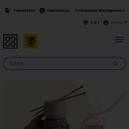
Przejdź do treści
Translator
Ułatwienia
Deklaracja dostępności
Menu k
( 0 )
Konto
Szukaj