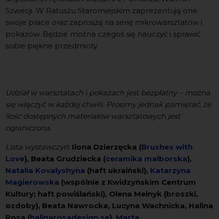
Szwecji. W Ratuszu Staromiejskim zaprezentują one
swoje prace oraz zaproszą na serię mikrowarsztatów i
pokazów. Będzie można czegoś się nauczyć i sprawić
sobie piękne przedmioty.
Udział w warsztatach i pokazach jest bezpłatny – można
się włączyć w każdej chwili. Prosimy jednak pamiętać, że
ilość dostępnych materiałów warsztatowych jest
ograniczona.
Lista wystawczyń
:
Ilona Dzierzęcka (
Brushes with
Love
), Beata Grudziecka (
ceramika malborska
),
Natalia Kovalyshyna
(haft ukraiński),
Katarzyna
Magierowska
(wspólnie z Kwidzyńskim Centrum
Kultury; haft powiślański), Olena Melnyk (broszki,
ozdoby), Beata Nawrocka, Lucyna Wachnicka, Halina
Rosa (
halinarosadesign.se
),
Marta