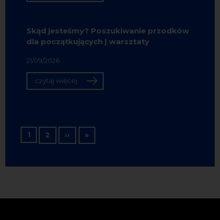
Skąd jesteśmy? Poszukiwanie przodków
dla początkujących | warsztaty
21/09/2026
czytaj więcej
Stronicowanie
1
Następna strona
Ostatnia strona
2
››
»