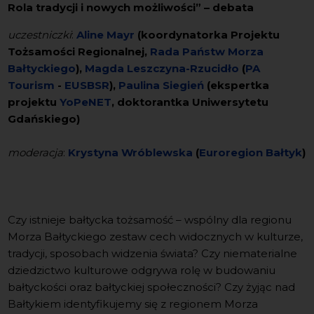
Rola tradycji i nowych możliwości” – debata
uczestniczki
:
Aline Mayr
(koordynatorka Projektu
Tożsamości Regionalnej,
Rada Państw Morza
Bałtyckiego
),
Magda Leszczyna-Rzucidło
(
PA
Tourism
-
EUSBSR
),
Paulina Siegień
(ekspertka
projektu
YoPeNET
, doktorantka Uniwersytetu
Gdańskiego)
moderacja
:
Krystyna Wróblewska
(
Euroregion Bałtyk
)
Czy istnieje bałtycka tożsamość – wspólny dla regionu
Morza Bałtyckiego zestaw cech widocznych w kulturze,
tradycji, sposobach widzenia świata? Czy niematerialne
dziedzictwo kulturowe odgrywa rolę w budowaniu
bałtyckości oraz bałtyckiej społeczności? Czy żyjąc nad
Bałtykiem identyfikujemy się z regionem Morza