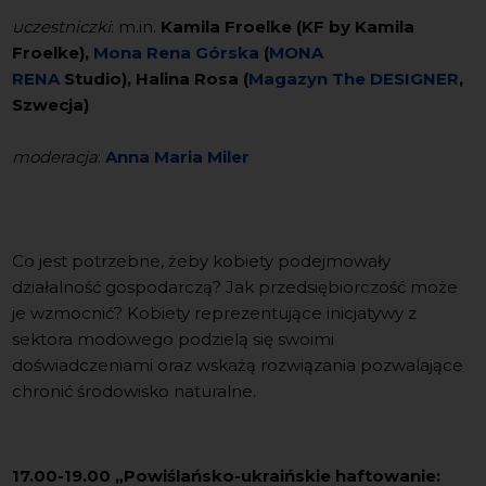
uczestniczki
: m.in.
Kamila Froelke (KF by Kamila
Froelke),
Mona Rena Górska
(
MONA
RENA
Studio), Halina Rosa (
Magazyn The DESIGNER
,
Szwecja)
moderacja
:
Anna Maria Miler
Co jest potrzebne, żeby kobiety podejmowały
działalność gospodarczą? Jak przedsiębiorczość może
je wzmocnić? Kobiety reprezentujące inicjatywy z
sektora modowego podzielą się swoimi
doświadczeniami oraz wskażą rozwiązania pozwalające
chronić środowisko naturalne.
17.00-19.00 „Powiślańsko-ukraińskie haftowanie: