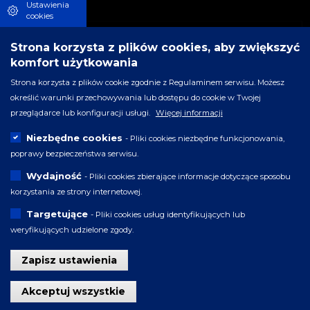
Ustawienia
cookies
Znajdź nas:
Strona korzysta z plików cookies, aby zwiększyć
komfort użytkowania
Strona korzysta z plików cookie zgodnie z Regulaminem serwisu. Możesz
określić warunki przechowywania lub dostępu do cookie w Twojej
przeglądarce lub konfiguracji usługi.
Więcej informacji
Bądźmy w kontakcie:
Niezbędne cookies
- Pliki cookies niezbędne funkcjonowania,
poprawy bezpieczeństwa serwisu.
Wydajność
- Pliki cookies zbierające informacje dotyczące sposobu
korzystania ze strony internetowej.
Zadzwoń
Napisz maila
Targetujące
- Pliki cookies usług identyfikujących lub
weryfikujących udzielone zgody.
Zapisz ustawienia
Wynajem:
Wycofaj zgodę
Akceptuj wszystkie
Ratusz Staromiejski