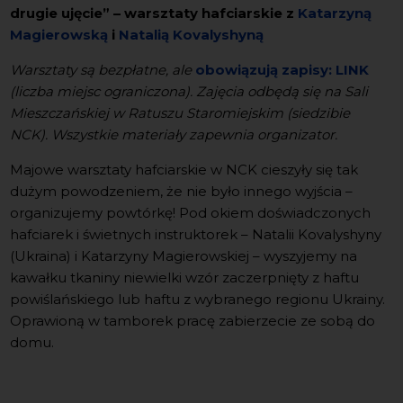
drugie ujęcie” – warsztaty hafciarskie z
Katarzyną
Magierowską
i
Natalią Kovalyshyną
Warsztaty są bezpłatne, ale
obowiązują zapisy: LINK
(liczba miejsc ograniczona). Zajęcia odbędą się na Sali
Mieszczańskiej w Ratuszu Staromiejskim (siedzibie
NCK). Wszystkie materiały zapewnia organizator.
Majowe warsztaty hafciarskie w NCK cieszyły się tak
dużym powodzeniem, że nie było innego wyjścia –
organizujemy powtórkę! Pod okiem doświadczonych
hafciarek i świetnych instruktorek – Natalii Kovalyshyny
(Ukraina) i Katarzyny Magierowskiej – wyszyjemy na
kawałku tkaniny niewielki wzór zaczerpnięty z haftu
powiślańskiego lub haftu z wybranego regionu Ukrainy.
Oprawioną w tamborek pracę zabierzecie ze sobą do
domu.