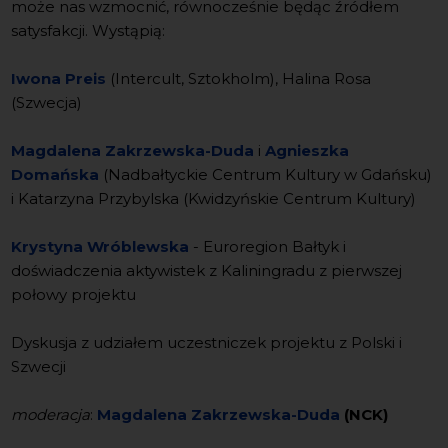
może nas wzmocnić, równocześnie będąc źródłem
satysfakcji. Wystąpią:
Iwona Preis
(Intercult, Sztokholm), Halina Rosa
(Szwecja)
Magdalena Zakrzewska-Duda
i
Agnieszka
Domańska
(Nadbałtyckie Centrum Kultury w Gdańsku)
i Katarzyna Przybylska (Kwidzyńskie Centrum Kultury)
Krystyna Wróblewska
- Euroregion Bałtyk i
doświadczenia aktywistek z Kaliningradu z pierwszej
połowy projektu
Dyskusja z udziałem uczestniczek projektu z Polski i
Szwecji
moderacja
:
Magdalena Zakrzewska-Duda
(NCK)