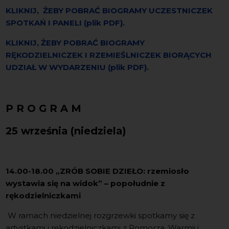
KLIKNIJ, ŻEBY POBRAĆ BIOGRAMY UCZESTNICZEK
SPOTKAŃ I PANELI (plik PDF).
KLIKNIJ, ŻEBY POBRAĆ BIOGRAMY
RĘKODZIELNICZEK I RZEMIEŚLNICZEK BIORĄCYCH
UDZIAŁ W WYDARZENIU (plik PDF).
P R O G R A M
25 września (niedziela)
14.00-18.00 „ZRÓB SOBIE DZIEŁO: rzemiosło
wystawia się na widok” – popołudnie z
rękodzielniczkami
W ramach niedzielnej rozgrzewki spotkamy się z
artystkami i rękodzielniczkami z Pomorza, Warmii i