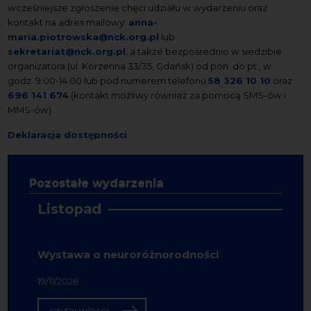
wcześniejsze zgłoszenie chęci udziału w wydarzeniu oraz
kontakt na adres mailowy:
anna-
maria.piotrowska@nck.org.pl
lub
sekretariat@nck.org.pl
, a także bezpośrednio w siedzibie
organizatora (ul. Korzenna 33/35, Gdańsk) od pon. do pt., w
godz. 9:00-14:00 lub pod numerem telefonu
58 326 10 10
oraz
696 141 674
(kontakt możliwy również za pomocą SMS-ów i
MMS-ów).
Deklaracja dostępności
Pozostałe wydarzenia
Listopad
Wystawa o neuroróżnorodności
19/11/2026
czytaj więcej