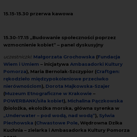
15.15-15.30 przerwa kawowa
15.30-17.15 „Budowanie społeczności poprzez
wzmocnienie kobiet” – panel dyskusyjny
uczestniczki
:
Małgorzata Grochowska
(
Fundacja
Wiem i Umiem
– inicjatywa
Ambasadorki Kultury
Pomorza
), Maria Bernolak-Szczypior (
Craftgen:
rękodzieło międzypokoleniowe przeciwko
nierównościom
),
Dorota Majkowska-Szajer
(
Muzeum Etnograficzne w Krakowie
–
POWERBANK/siła kobiet
),
Michalina Pączkowska
(biolożka, ekolożka morska, główna syrenka w
„Underwater – pod wodą, nad wodą”
),
Sylwia
Piechowska
(
Chwastowe Pole
, Wędrowna Dzika
Kuchnia – zielarka i Ambasadorka Kultury Pomorza