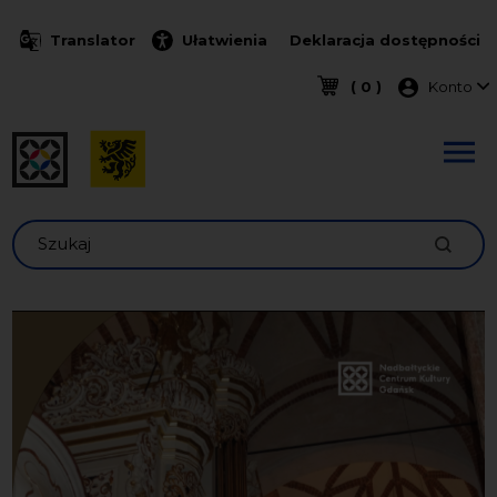
Przejdź do treści
Translator
Ułatwienia
Deklaracja dostępności
Menu k
( 0 )
Konto
Szukaj