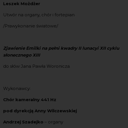
Leszek Możdżer
Utwór na organy, chór i fortepian
/Prawykonanie światowe/
Zjawienie Emilki na pełni kwadry II lunacyi XII cyklu
słonecznego XIII
do słów Jana Pawła Woronicza
Wykonawcy:
Chór kameralny 441 Hz
pod dyrekcją Anny Wilczewskiej
Andrzej Szadejko
– organy