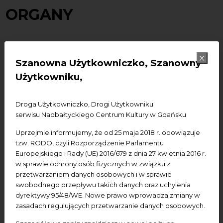
ORGANY
Po trzech latach prac konserwatorskich i
Szanowna Użytkowniczko, Szanowny
organmistrzowskich Nadbałtyckie Centrum Kultury
Użytkowniku,
inauguruje organy boczne wg. Johanna Rhodego z
1761 roku w Centrum św. Jana w Gdańsku.
Droga Użytkowniczko, Drogi Użytkowniku
Po 75 latach powrócił na swoje dawne miejsce w
serwisu Nadbałtyckiego Centrum Kultury w Gdańsku
zrekonstruowanej formie jeden z najświetniejszych
Uprzejmie informujemy, że od 25 maja 2018 r. obowiązuje
instrumentów osiemnastowiecznej Europy, którego
tzw. RODO, czyli Rozporządzenie Parlamentu
nowoczesne rozwiązania technologiczne były w
Europejskiego i Rady (UE) 2016/679 z dnia 27 kwietnia 2016 r.
tamtym czasie przez znawców stawiane za wzór dla
w sprawie ochrony osób fizycznych w związku z
innych instrumentów. 30-głosowy instrument powstał
przetwarzaniem danych osobowych i w sprawie
wraz z chórem muzycznym w latach 1760-61 jako drugi
swobodnego przepływu takich danych oraz uchylenia
instrument pomocniczy dla organów głównych.
dyrektywy 95/48/WE. Nowe prawo wprowadza zmiany w
Budowniczym tego najnowocześniejszego instrumentu
zasadach regulujących przetwarzanie danych osobowych.
w owym czasie w Europie był Johann Rhode, uczeń