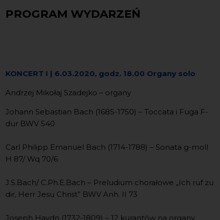
PROGRAM WYDARZEŃ
KONCERT I
| 6.03.2020, godz. 18.00 Organy solo
Andrzej Mikołaj Szadejko – organy
Johann Sebastian Bach (1685-1750) – Toccata i Fuga F-
dur BWV 540
Carl Philipp Emanuel Bach (1714-1788) – Sonata g-moll
H 87/ Wq 70/6
J.S.Bach/ C.Ph.E.Bach – Preludium chorałowe „Ich ruf zu
dir, Herr Jesu Christ” BWV Anh. II 73
Joseph Haydn (1732-1809) – 12 kurantów na organy