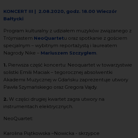
KONCERT III
| 2.08.2020, godz. 18.00 Wieczór
Bałtycki
Program kulturalny z udziałem muzyków związanego z
Trójmiastem
NeoQuartet
u oraz spotkanie z gościem
specjalnym – wybitnym reportażystą i laureatem
Nagrody Nike –
Mariuszem Szczygłem
.
1.
Pierwsza część koncertu: Neoquartet w towarzystwie
solistki Emilii Maciak – tegorocznej absolwentki
Akademii Muzycznej w Gdańsku zaprezentuje utwory
Pawła Szymańskiego oraz Gregora Vajdy.
2.
W części drugiej kwartet zagra utwory na
instrumentach elektrycznych.
NeoQuartet:
Karolina Piątkowska –Nowicka - skrzypce