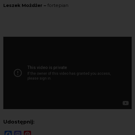
Leszek Możdżer –
fortepian
Udostępnij:
Facebook
Mastodon
Pinterest