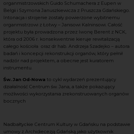
organmistrzowskich Guido Schumachera z Eupen w
Belgii i Szymona Januszkiewicza z Pruszcza Gdańskiego.
Intonacja i strojenie zostały powierzone wybitnemu
organmistrzowi z Łotwy – Janisowi Kalninsowi. Całość
projektu była prowadzona przez Iwonę Berent z NCK,
która od 2006 r. konsekwentnie kieruje rewitalizacją
całego kościoła oraz dr hab. Andrzeja Szadejko – autora
badań i koncepcji rekonstrukcji organów, który pełnił
nadzór nad projektem, a obecnie jest kuratorem
instrumentu.
Św. Jan Od-Nowa
to cykl wydarzeń prezentujący
działalność Centrum św. Jana, a także pokazujący
możliwości wykorzystania zrekonstruowanych organów
bocznych
Nadbałtyckie Centrum Kultury w Gdańsku na podstawie
umowy z Archidiecezją Gdańską jako użytkownik