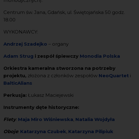
monodycznych).
Centrum św. Jana, Gdańsk, ul. Świętojańska 50 godz.
18.00
WYKONAWCY:
Andrzej Szadejko
– organy
Adam Strug
i zespół śpiewczy
Monodia Polska
Orkiestra kameralna stworzona na potrzeby
projektu,
złożona z członków zespołów
NeoQuartet
i
BalticAlians
Perkusja:
Łukasz Maciejewski
Instrumenty dęte historyczne:
Flety
:
Maja Miro Wiśniewska
,
Natalia Wojdyła
Oboje
:
Katarzyna Czubek
,
Katarzyna Pilipiuk