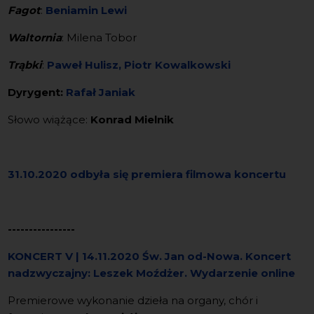
Fagot
:
Beniamin Lewi
Waltornia
: Milena Tobor
Trąbki
:
Paweł Hulisz,
Piotr Kowalkowski
Dyrygent:
Rafał Janiak
Słowo wiążące:
Konrad Mielnik
31.10.2020 odbyła się premiera filmowa koncertu
----------------
KONCERT V | 14.11.2020 Św. Jan od-Nowa. Koncert
nadzwyczajny: Leszek Moźdżer. Wydarzenie online
Premierowe wykonanie dzieła na organy, chór i