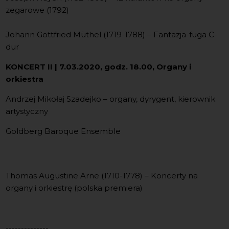
zegarowe (1792)
Johann Gottfried Müthel (1719-1788) – Fantazja-fuga C-
dur
KONCERT II | 7.03.2020, godz. 18.00, Organy i
orkiestra
Andrzej Mikołaj Szadejko – organy, dyrygent, kierownik
artystyczny
Goldberg Baroque Ensemble
Thomas Augustine Arne (1710-1778) – Koncerty na
organy i orkiestrę (polska premiera)
--------------