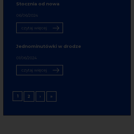
Stocznia od nowa
06/06/2024
czytaj więcej
Jednominutówki w drodze
01/06/2024
czytaj więcej
Stronicowanie
1
Następna strona
Ostatnia strona
2
›
»